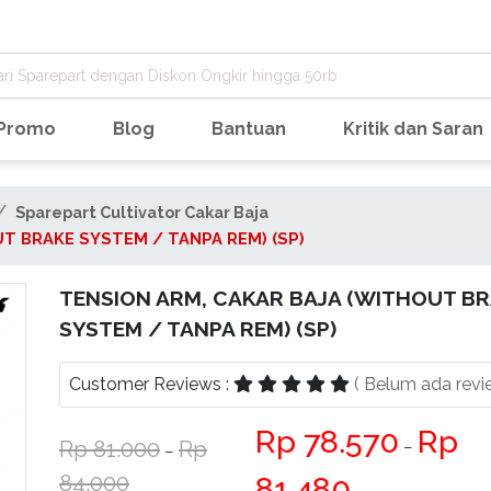
Promo
Blog
Bantuan
Kritik dan Saran
Sparepart Cultivator Cakar Baja
T BRAKE SYSTEM / TANPA REM) (SP)
TENSION ARM, CAKAR BAJA (WITHOUT B
SYSTEM / TANPA REM) (SP)
Customer Reviews :
( Belum ada revi
78.570
81.000
−
−
84.000
81.480