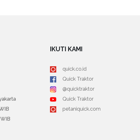
IKUTI KAMI
quick.co.id
Quick Traktor
@quicktraktor
yakarta
Quick Traktor
 WIB
petaniquick.com
0 WIB