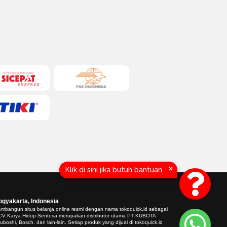
×
Klik di sini jika butuh bantuan
yakarta, Indonesia
mbangun situs belanja online resmi dengan nama tokoquick.id sebagai
a CV Karya Hidup Sentosa merupakan distributor utama PT KUBOTA
shi, Bosch, dan lain-lain. Setiap produk yang dijual di tokoquick.id