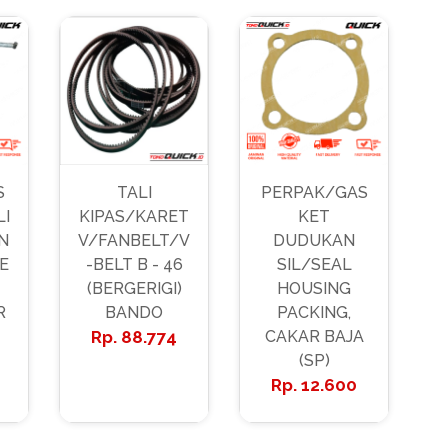
S
TALI
PERPAK/GAS
LI
KIPAS/KARET
KET
N
V/FANBELT/V
DUDUKAN
E
-BELT B - 46
SIL/SEAL
(BERGERIGI)
HOUSING
R
BANDO
PACKING,
88.774
CAKAR BAJA
(SP)
12.600