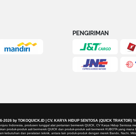
PENGIRIMAN
6-2026 by TOKOQUICK.ID | CV. KARYA HIDUP SENTOSA (QUICK TRAKTOR) Yog
njuru Indonesia, produsen tunggal alat pertanian bermerek QUICK, CV Karya Hidup Sentosa me
ediakan produk-produk asli berrnerek QUICK dan produk-produk asli bermerek KUBOTA yang man
 kebutuhan dan peralatan teknik, antara lain produk-produk dengan merek Bando, Nachi, Mitsubo