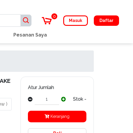
0
Masuk
Daftar
Pesanan Saya
RAKE
Atur Jumlah
Stok -
ew )
Keranjang