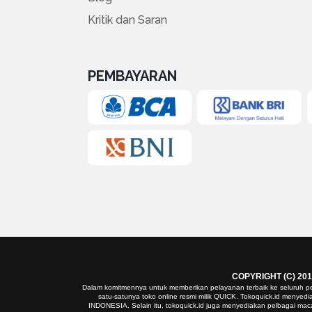
Kritik dan Saran
PEMBAYARAN
COPYRIGHT (C) 201
Dalam komitmennya untuk memberikan pelayanan terbaik ke seluruh pe
satu-satunya toko online resmi milik QUICK. Tokoquick.id meny
INDONESIA. Selain itu, tokoquick.id juga menyediakan pelbagai macam