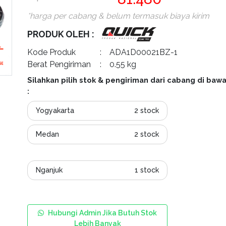
*harga per cabang & belum termasuk biaya kirim
PRODUK OLEH :
Kode Produk
: ADA1D00021BZ-1
Berat Pengiriman
: 0.55 kg
Silahkan pilih stok & pengiriman dari cabang di bawa
:
Yogyakarta
2 stock
Medan
2 stock
Nganjuk
1 stock
Hubungi Admin Jika Butuh Stok
Lebih Banyak