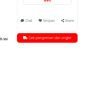
Beli
Chat
Simpan
Share
Cek pengiriman dan ongkir
h ini