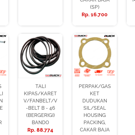
(SP)
16.700
S
TALI
PERPAK/GAS
LI
KIPAS/KARET
KET
N
V/FANBELT/V
DUDUKAN
E
-BELT B - 46
SIL/SEAL
(BERGERIGI)
HOUSING
R
BANDO
PACKING,
88.774
CAKAR BAJA