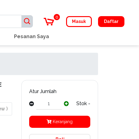
0
Masuk
Daftar
Pesanan Saya
E
Atur Jumlah
Stok -
ew )
Keranjang