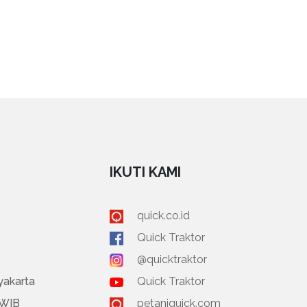
IKUTI KAMI
quick.co.id
Quick Traktor
@quicktraktor
yakarta
Quick Traktor
 WIB
petaniquick.com