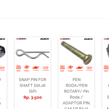
U
SNAP PIN FOR
PEN
SHAFT DIA.16
RODA/PEN
(SP)
ROTARY/ Pin
,
3.500
Roda /
A
ADAPTOR PIN,
CAKAR BAJA