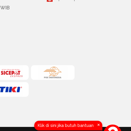
0 WIB
×
Klik di sini jika butuh bantuan