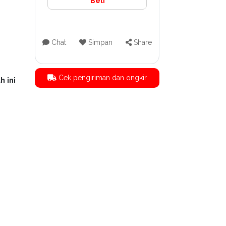
Beli
Chat
Simpan
Share
Cek pengiriman dan ongkir
h ini