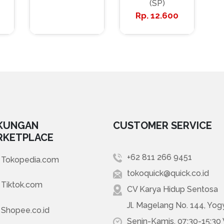
(SP)
12.600
KUNGAN
CUSTOMER SERVICE
RKETPLACE
+62 811 266 9451
Tokopedia.com
tokoquick@quick.co.id
Tiktok.com
CV Karya Hidup Sentosa
Jl. Magelang No. 144, Yog
Shopee.co.id
Senin-Kamis, 07:30-15:30