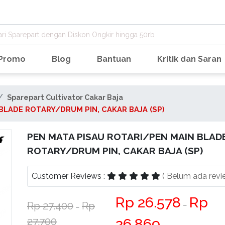
Promo
Blog
Bantuan
Kritik dan Saran
Sparepart Cultivator Cakar Baja
BLADE ROTARY/DRUM PIN, CAKAR BAJA (SP)
PEN MATA PISAU ROTARI/PEN MAIN BLAD
ROTARY/DRUM PIN, CAKAR BAJA (SP)
Customer Reviews :
( Belum ada revi
26.578
27.400
−
−
27.700
26.869