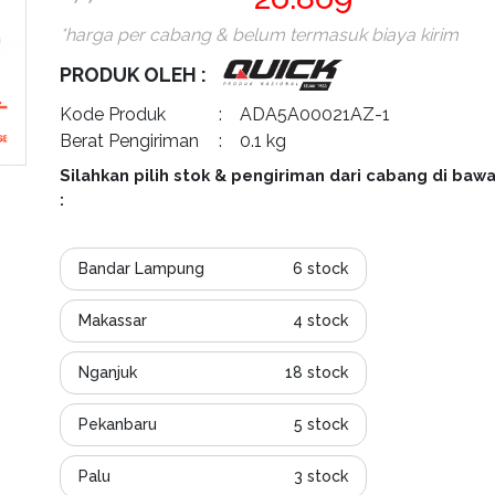
*harga per cabang & belum termasuk biaya kirim
PRODUK OLEH :
Kode Produk
: ADA5A00021AZ-1
Berat Pengiriman
: 0.1 kg
Silahkan pilih stok & pengiriman dari cabang di bawa
:
Bandar Lampung
6 stock
Makassar
4 stock
Nganjuk
18 stock
Pekanbaru
5 stock
Palu
3 stock