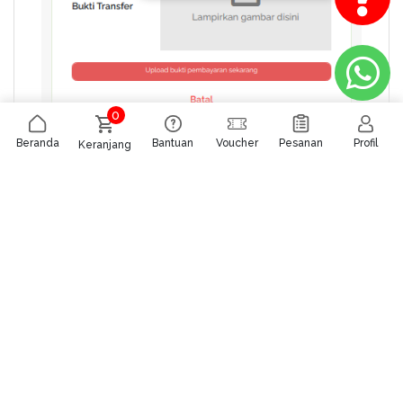
0
Beranda
Bantuan
Voucher
Pesanan
Profil
Keranjang
Isi dengan lengkap data yang diminta:
Masukkan nomor invoice Anda
Masukkan nominal transfer
Masukkan nama pemilik rekening
Masukkan nomor rekening
Pilih nama bank
Masukkan tanggal transfer
Masukkan jam transfer
Masukkan bukti tranfer
Kemudian klik
Upload Bukti Pembayaran Sekarang
4. Selesai
Jika Anda telah menyelesaikan semua langkah.