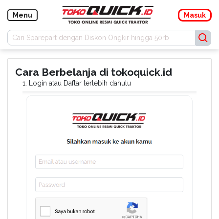
Navigasi
Menu
Masuk
Masuk
Daftar
Cara Berbelanja di tokoquick.id
1. Login atau Daftar terlebih dahulu
Menu
Kategori
Buku
Manual
Promo
Konfirmasi
Pembayaran
Blog