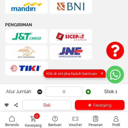
PENGIRIMAN
×
Klik di sini jika butuh bantuan
Atur Jumlah
Stok 1
COPYRIGHT (C) 2016-2026 by TOKOQUICK.ID | CV. KARYA HIDUP
Beli
Keranjang
SENTOSA (QUICK TRAKTOR) Yogyakarta, Indonesia
0
Beranda
Bantuan
Voucher
Pesanan
Profil
Keranjang