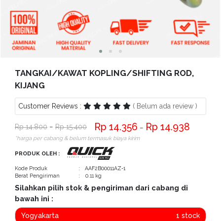
Bantuan
Kritik
dan
Saran
TANGKAI/KAWAT KOPLING/SHIFTING ROD,
KIJANG
Customer Reviews :
( Belum ada review )
14.356
14.938
14.800
−
15.400
−
*harga per cabang & belum termasuk biaya kirim
PRODUK OLEH :
Kode Produk
: AAF2B00011AZ-1
Berat Pengiriman
: 0.11 kg
Silahkan pilih stok & pengiriman dari cabang di
bawah ini :
Yogyakarta
1 stock