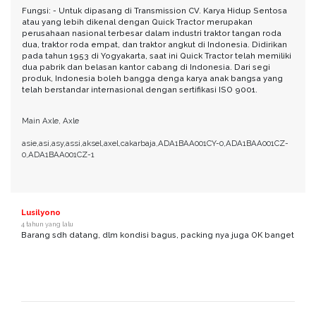
Fungsi: - Untuk dipasang di Transmission CV. Karya Hidup Sentosa
atau yang lebih dikenal dengan Quick Tractor merupakan
perusahaan nasional terbesar dalam industri traktor tangan roda
dua, traktor roda empat, dan traktor angkut di Indonesia. Didirikan
pada tahun 1953 di Yogyakarta, saat ini Quick Tractor telah memiliki
dua pabrik dan belasan kantor cabang di Indonesia. Dari segi
produk, Indonesia boleh bangga denga karya anak bangsa yang
telah berstandar internasional dengan sertifikasi ISO 9001.
Main Axle, Axle
asie,asi,asy,assi,aksel,axel,cakarbaja,ADA1BAA001CY-0,ADA1BAA001CZ-
0,ADA1BAA001CZ-1
Lusilyono
4 tahun yang lalu
Barang sdh datang, dlm kondisi bagus, packing nya juga OK banget