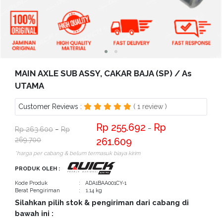
Bantuan
Kritik
dan
Saran
MAIN AXLE SUB ASSY, CAKAR BAJA (SP) / As
UTAMA
Customer Reviews :
( 1 review )
255.692
−
263.600
−
269.700
261.609
*harga per cabang & belum termasuk biaya kirim
PRODUK OLEH :
Kode Produk
: ADA1BAA001CY-1
Berat Pengiriman
: 1.14 kg
Silahkan pilih stok & pengiriman dari cabang di
bawah ini :