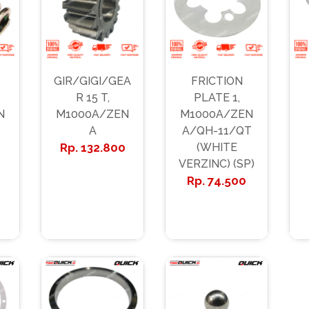
GIR/GIGI/GEA
FRICTION
R 15 T,
PLATE 1,
N
M1000A/ZEN
M1000A/ZEN
A
A/QH-11/QT
132.800
(WHITE
VERZINC) (SP)
74.500