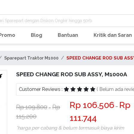
Promo
Blog
Bantuan
Kritik dan Saran
Sparepart Traktor M1000
SPEED CHANGE ROD SUB ASS
SPEED CHANGE ROD SUB ASSY, M1000A
Customer Reviews :
( Belum ada revi
106.506
109.800
−
−
115.200
111.744
*harga per cabang & belum termasuk biaya kirim