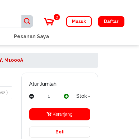
0
Masuk
Daftar
Pesanan Saya
Y, M1000A
Atur Jumlah
ew )
Stok -
Keranjang
Beli