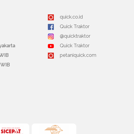
quick.co.id
Quick Traktor
@quicktraktor
yakarta
Quick Traktor
 WIB
petaniquick.com
0 WIB