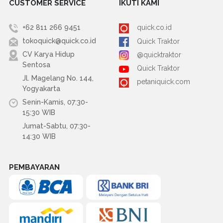
CUSTOMER SERVICE
IKUTI KAMI
+62 811 266 9451
quick.co.id
tokoquick@quick.co.id
Quick Traktor
CV Karya Hidup
@quicktraktor
Sentosa
Quick Traktor
Jl. Magelang No. 144,
petaniquick.com
Yogyakarta
Senin-Kamis, 07:30-
15:30 WIB
Jumat-Sabtu, 07:30-
14:30 WIB
PEMBAYARAN