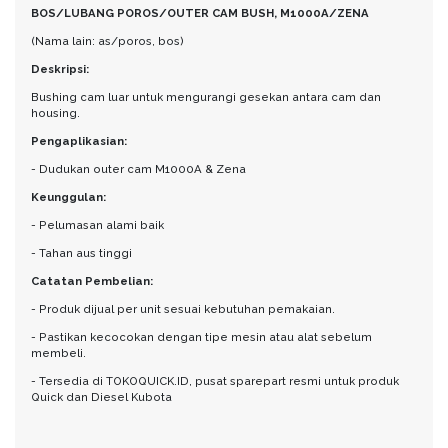
BOS/LUBANG POROS/OUTER CAM BUSH, M1000A/ZENA
(Nama lain: as/poros, bos)
Deskripsi:
Bushing cam luar untuk mengurangi gesekan antara cam dan
housing.
Pengaplikasian:
- Dudukan outer cam M1000A & Zena
Keunggulan:
- Pelumasan alami baik
- Tahan aus tinggi
Catatan Pembelian:
- Produk dijual per unit sesuai kebutuhan pemakaian.
- Pastikan kecocokan dengan tipe mesin atau alat sebelum
membeli.
- Tersedia di TOKOQUICK.ID, pusat sparepart resmi untuk produk
Quick dan Diesel Kubota