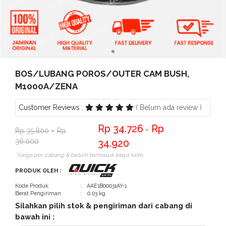
Bantuan
Kritik
dan
Saran
BOS/LUBANG POROS/OUTER CAM BUSH,
M1000A/ZENA
Customer Reviews :
( Belum ada review )
34.726
−
35.800
−
36.000
34.920
*harga per cabang & belum termasuk biaya kirim
PRODUK OLEH :
Kode Produk
: AAE1B00031AY-1
Berat Pengiriman
: 0.03 kg
Silahkan pilih stok & pengiriman dari cabang di
bawah ini :