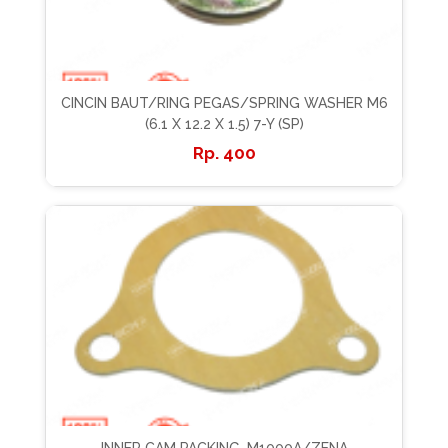
CINCIN BAUT/RING PEGAS/SPRING WASHER M6
(6.1 X 12.2 X 1.5) 7-Y (SP)
400