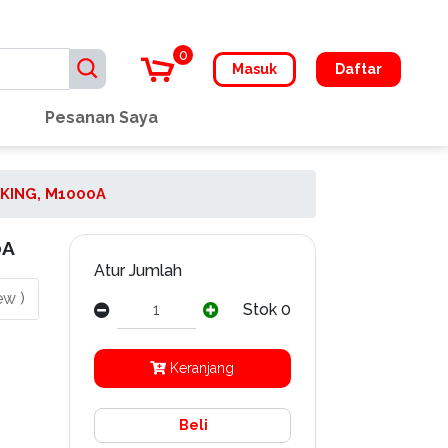
0
Masuk
Daftar
Pesanan Saya
KING, M1000A
0A
Atur Jumlah
ew )
Stok 0
Keranjang
Beli