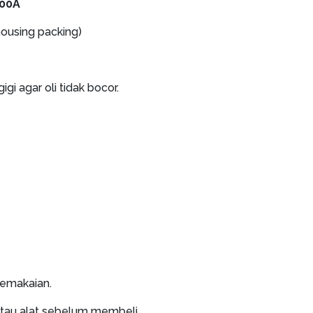
000A
housing packing)
i agar oli tidak bocor.
pemakaian.
atau alat sebelum membeli.