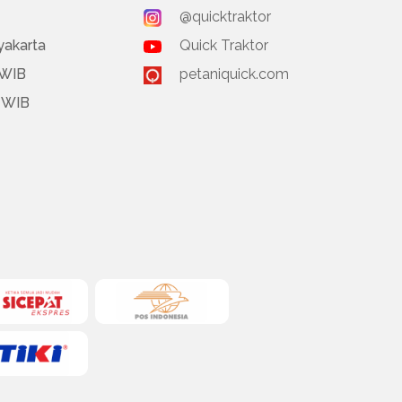
@quicktraktor
yakarta
Quick Traktor
 WIB
petaniquick.com
0 WIB