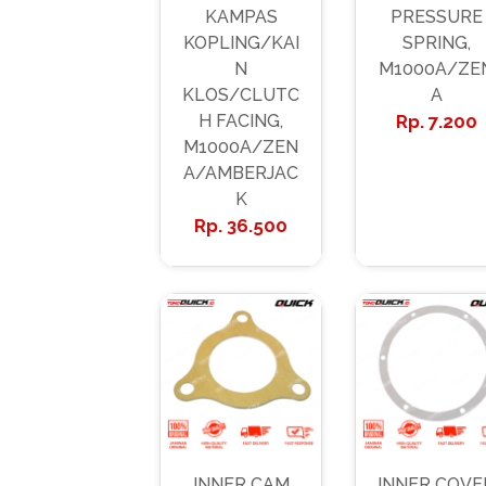
KAMPAS
PRESSURE
KOPLING/KAI
SPRING,
N
M1000A/ZE
KLOS/CLUTC
A
H FACING,
7.200
M1000A/ZEN
A/AMBERJAC
K
36.500
INNER CAM
INNER COVE