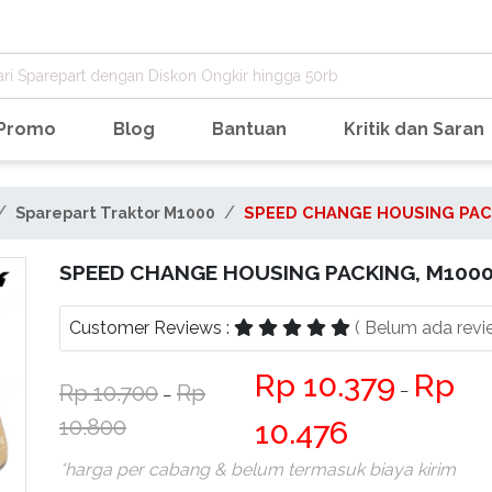
Promo
Blog
Bantuan
Kritik dan Saran
Sparepart Traktor M1000
SPEED CHANGE HOUSING PAC
SPEED CHANGE HOUSING PACKING, M100
Customer Reviews :
( Belum ada revi
10.379
10.700
−
−
10.800
10.476
*harga per cabang & belum termasuk biaya kirim