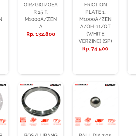
GIR/GIGI/GEA
FRICTION
R 15 T,
PLATE 1,
N
M1000A/ZEN
M1000A/ZEN
A
A/QH-11/QT
132.800
(WHITE
VERZINC) (SP)
74.500
R
BOS/LUBANG
BALL DIA 7.95,