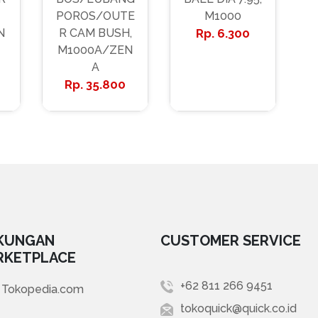
POROS/OUTE
M1000
N
R CAM BUSH,
6.300
M1000A/ZEN
A
35.800
KUNGAN
CUSTOMER SERVICE
RKETPLACE
+62 811 266 9451
Tokopedia.com
tokoquick@quick.co.id