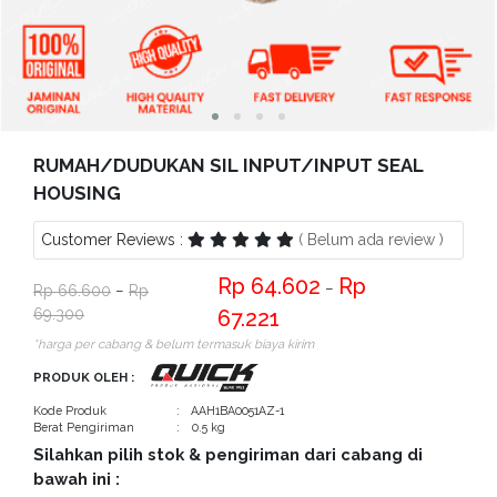
Bantuan
Kritik
dan
Saran
RUMAH/DUDUKAN SIL INPUT/INPUT SEAL
HOUSING
Customer Reviews :
( Belum ada review )
64.602
−
66.600
−
69.300
67.221
*harga per cabang & belum termasuk biaya kirim
PRODUK OLEH :
Kode Produk
: AAH1BA0051AZ-1
Berat Pengiriman
: 0.5 kg
Silahkan pilih stok & pengiriman dari cabang di
bawah ini :