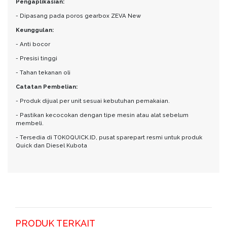
Pengaplikasian:
- Dipasang pada poros gearbox ZEVA New
Keunggulan:
- Anti bocor
- Presisi tinggi
- Tahan tekanan oli
Catatan Pembelian:
- Produk dijual per unit sesuai kebutuhan pemakaian.
- Pastikan kecocokan dengan tipe mesin atau alat sebelum
membeli.
- Tersedia di TOKOQUICK.ID, pusat sparepart resmi untuk produk
Quick dan Diesel Kubota
PRODUK TERKAIT