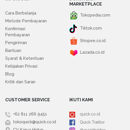
MARKETPLACE
Cara Berbelanja
Tokopedia.com
Metode Pembayaran
Tiktok.com
Konfirmasi
Pembayaran
Shopee.co.id
Pengiriman
Bantuan
Lazada.co.id
Syarat & Ketentuan
Kebijakan Privasi
Blog
Kritik dan Saran
CUSTOMER SERVICE
IKUTI KAMI
+62 811 266 9451
quick.co.id
tokoquick@quick.co.id
Quick Traktor
CV Karya Hidup