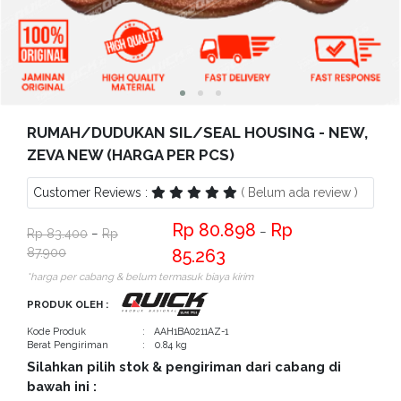
Bantuan
Kritik
dan
Saran
RUMAH/DUDUKAN SIL/SEAL HOUSING - NEW,
ZEVA NEW (HARGA PER PCS)
Customer Reviews :
( Belum ada review )
80.898
−
83.400
−
87.900
85.263
*harga per cabang & belum termasuk biaya kirim
PRODUK OLEH :
Kode Produk
: AAH1BA0211AZ-1
Berat Pengiriman
: 0.84 kg
Silahkan pilih stok & pengiriman dari cabang di
bawah ini :