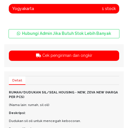
Yogyakarta
1 stock
Hubungi Admin Jika Butuh Stok Lebih Banyak
Cek pengiriman dan ongkir
Detail
RUMAH/DUDUKAN SIL/SEAL HOUSING - NEW, ZEVA NEW (HARGA
PER PCS)
(Nama lain: rumah, sil oli)
Deskripsi:
Dudukan sil oli untuk mencegah kebocoran.