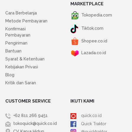
MARKETPLACE
Cara Berbelanja
Tokopedia.com
Metode Pembayaran
Tiktok.com
Konfirmasi
Pembayaran
Shopee.co.id
Pengiriman
Bantuan
Lazada.co.id
Syarat & Ketentuan
Kebijakan Privasi
Blog
Kritik dan Saran
CUSTOMER SERVICE
IKUTI KAMI
+62 811 266 9451
quick.co.id
tokoquick@quick.co.id
Quick Traktor
CV Karya Hidup
@quicktraktor