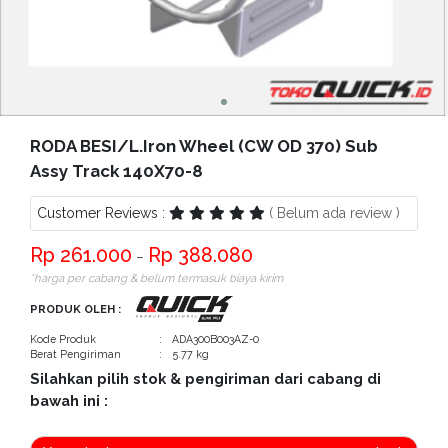
Bantuan
Kritik
dan
Saran
RODA BESI/L.Iron Wheel (CW OD 370) Sub
Assy Track 140X70-8
Customer Reviews :
( Belum ada review )
261.000
388.080
−
*harga per cabang & belum termasuk biaya kirim
PRODUK OLEH :
Kode Produk
: ADA300B003AZ-0
Berat Pengiriman
: 5.77 kg
Silahkan pilih stok & pengiriman dari cabang di
bawah ini :