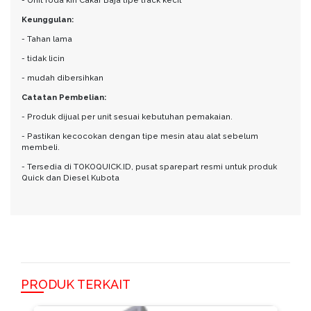
- Unit roda kiri Cakar Baja tipe track kecil
Keunggulan:
- Tahan lama
- tidak licin
- mudah dibersihkan
Catatan Pembelian:
- Produk dijual per unit sesuai kebutuhan pemakaian.
- Pastikan kecocokan dengan tipe mesin atau alat sebelum
membeli.
- Tersedia di TOKOQUICK.ID, pusat sparepart resmi untuk produk
Quick dan Diesel Kubota
PRODUK TERKAIT