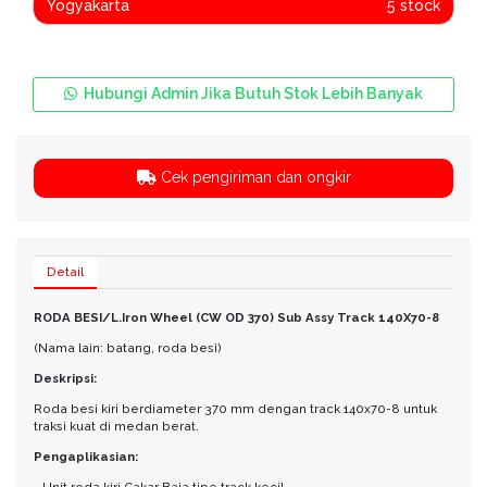
Yogyakarta
5 stock
Hubungi Admin Jika Butuh Stok Lebih Banyak
Cek pengiriman dan ongkir
Detail
RODA BESI/L.Iron Wheel (CW OD 370) Sub Assy Track 140X70-8
(Nama lain: batang, roda besi)
Deskripsi:
Roda besi kiri berdiameter 370 mm dengan track 140x70-8 untuk
traksi kuat di medan berat.
Pengaplikasian: