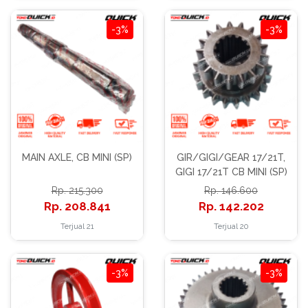
-3%
-3%
MAIN AXLE, CB MINI (SP)
GIR/GIGI/GEAR 17/21T,
GIGI 17/21T CB MINI (SP)
215.300
146.600
208.841
142.202
Terjual 21
Terjual 20
-3%
-3%