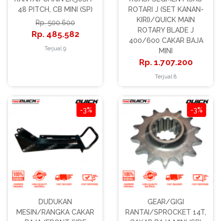
48 PITCH, CB MINI (SP)
ROTARI J (SET KANAN-
KIRI)/QUICK MAIN
500.600
ROTARY BLADE J
485.582
400/600 CAKAR BAJA
Terjual 9
MINI
1.707.200
Terjual 8
-3%
-3%
DUDUKAN
GEAR/GIGI
MESIN/RANGKA CAKAR
RANTAI/SPROCKET 14T,