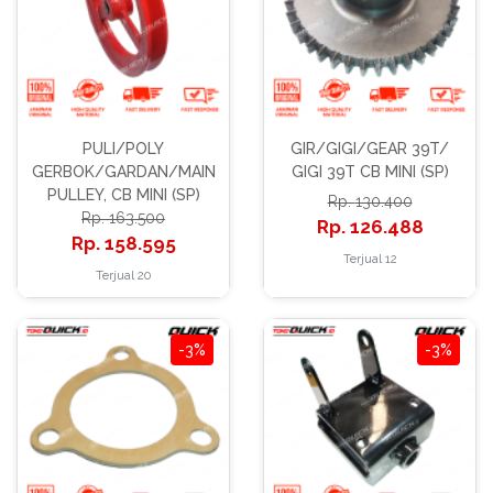
PULI/POLY
GIR/GIGI/GEAR 39T/
GERBOK/GARDAN/MAIN
GIGI 39T CB MINI (SP)
PULLEY, CB MINI (SP)
130.400
163.500
126.488
158.595
Terjual 12
Terjual 20
-3%
-3%