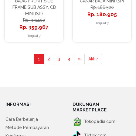
BAJA/FRONT SIDE
CAKAR BAJA MINI (SP)
FRAME SUB ASSY, CB
186.500
MINI (SP)
180.905
371.100
Terjual 7
359.967
Terjual 7
1
2
3
4
»
Akhir
INFORMASI
DUKUNGAN
MARKETPLACE
Cara Berbelanja
Tokopedia.com
Metode Pembayaran
Tiktok.com
Konfirmasi