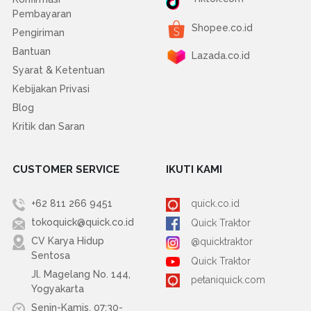
Pembayaran
Shopee.co.id
Pengiriman
Bantuan
Lazada.co.id
Syarat & Ketentuan
Kebijakan Privasi
Blog
Kritik dan Saran
CUSTOMER SERVICE
IKUTI KAMI
+62 811 266 9451
quick.co.id
tokoquick@quick.co.id
Quick Traktor
CV Karya Hidup
@quicktraktor
Sentosa
Quick Traktor
Jl. Magelang No. 144,
petaniquick.com
Yogyakarta
Senin-Kamis, 07:30-