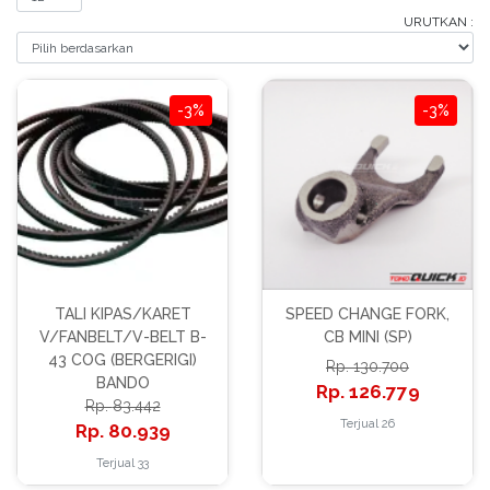
Bantuan
URUTKAN :
Kritik
dan
Saran
-3%
-3%
TALI KIPAS/KARET
SPEED CHANGE FORK,
V/FANBELT/V-BELT B-
CB MINI (SP)
43 COG (BERGERIGI)
130.700
BANDO
126.779
83.442
Terjual 26
80.939
Terjual 33