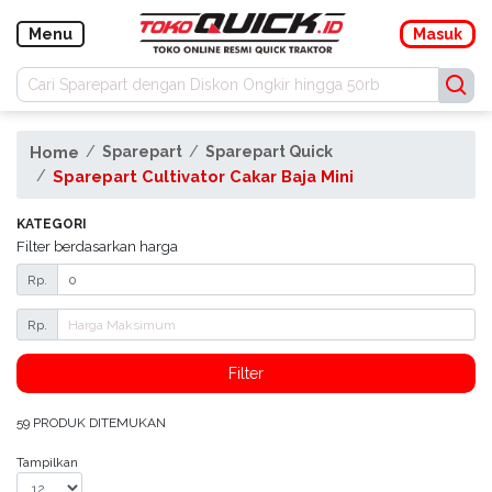
Navigasi
Menu
Masuk
Masuk
Daftar
Home
Sparepart
Sparepart Quick
Sparepart Cultivator Cakar Baja Mini
Menu
Kategori
KATEGORI
Filter berdasarkan harga
Buku
Rp.
Manual
Rp.
Promo
Filter
Konfirmasi
Pembayaran
59 PRODUK DITEMUKAN
Blog
Tampilkan