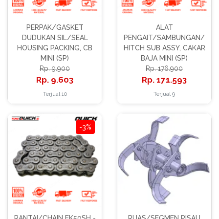
PERPAK/GASKET
ALAT
DUDUKAN SIL/SEAL
PENGAIT/SAMBUNGAN/
HOUSING PACKING, CB
HITCH SUB ASSY, CAKAR
MINI (SP)
BAJA MINI (SP)
9.900
176.900
9.603
171.593
Terjual 10
Terjual 9
-3%
RANTAI/CHAIN EK50SH -
RUAS/SEGMEN PISAU