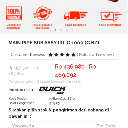
Bantuan
Kritik
dan
Saran
MAIN PIPE SUB ASSY (R), G 1000 (G BZ)
Customer Reviews :
( Belum ada review )
436.985
−
450.500
−
483.600
469.092
*harga per cabang & belum termasuk biaya kirim
PRODUK OLEH :
Kode Produk
: AAB2AAC001BZ-0
Berat Pengiriman
: 5.09 kg
Silahkan pilih stok & pengiriman dari cabang di
bawah ini :
Yogyakarta
Pre Order