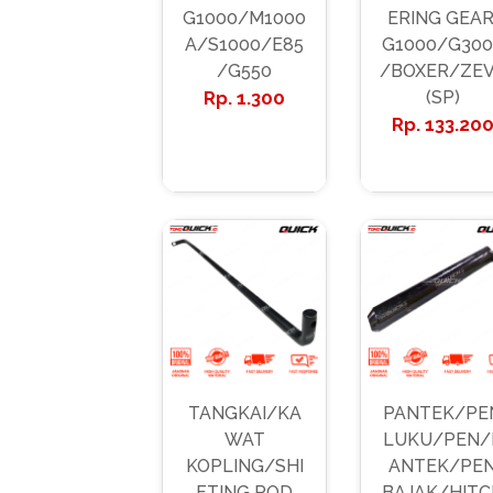
G1000/M1000
ERING GEAR
A/S1000/E85
G1000/G300
/G550
/BOXER/ZE
1.300
(SP)
133.20
TANGKAI/KA
PANTEK/PE
WAT
LUKU/PEN/
KOPLING/SHI
ANTEK/PE
FTING ROD
BAJAK/HITC