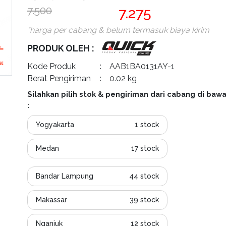
7.500
7.275
*harga per cabang & belum termasuk biaya kirim
PRODUK OLEH :
Kode Produk
: AAB1BA0131AY-1
Berat Pengiriman
: 0.02 kg
Silahkan pilih stok & pengiriman dari cabang di bawa
:
Yogyakarta
1 stock
Medan
17 stock
Bandar Lampung
44 stock
Makassar
39 stock
Nganjuk
12 stock