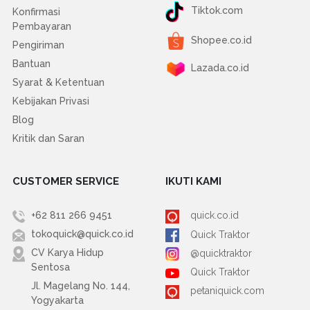
Tiktok.com
Konfirmasi
Pembayaran
Shopee.co.id
Pengiriman
Bantuan
Lazada.co.id
Syarat & Ketentuan
Kebijakan Privasi
Blog
Kritik dan Saran
CUSTOMER SERVICE
IKUTI KAMI
+62 811 266 9451
quick.co.id
tokoquick@quick.co.id
Quick Traktor
CV Karya Hidup
@quicktraktor
Sentosa
Quick Traktor
Jl. Magelang No. 144,
petaniquick.com
Yogyakarta