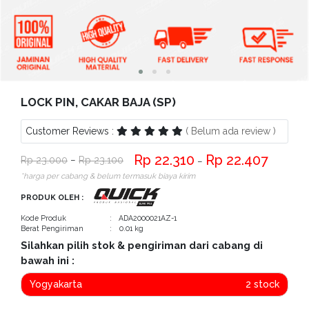
Bantuan
Kritik
dan
Saran
LOCK PIN, CAKAR BAJA (SP)
Customer Reviews :
( Belum ada review )
22.310
22.407
23.000
−
23.100
−
*harga per cabang & belum termasuk biaya kirim
PRODUK OLEH :
Kode Produk
: ADA2000021AZ-1
Berat Pengiriman
: 0.01 kg
Silahkan pilih stok & pengiriman dari cabang di
bawah ini :
Yogyakarta
2 stock