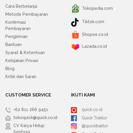
Cara Berbelanja
Tokopedia.com
Metode Pembayaran
Tiktok.com
Konfirmasi
Pembayaran
Shopee.co.id
Pengiriman
Bantuan
Lazada.co.id
Syarat & Ketentuan
Kebijakan Privasi
Blog
Kritik dan Saran
CUSTOMER SERVICE
IKUTI KAMI
+62 811 266 9451
quick.co.id
tokoquick@quick.co.id
Quick Traktor
CV Karya Hidup
@quicktraktor
Sentosa