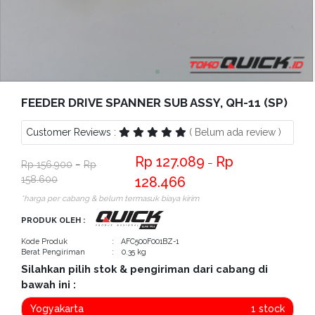
Bantuan
Kritik
dan
Saran
FEEDER DRIVE SPANNER SUB ASSY, QH-11 (SP)
Customer Reviews :
( Belum ada review )
127.089
−
156.900
−
158.600
128.466
*harga per cabang & belum termasuk biaya kirim
PRODUK OLEH :
Kode Produk
: AFC500F001BZ-1
Berat Pengiriman
: 0.35 kg
Silahkan pilih stok & pengiriman dari cabang di
bawah ini :
Yogyakarta
1 stock