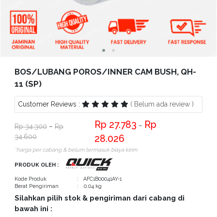
Bantuan
Kritik
dan
Saran
BOS/LUBANG POROS/INNER CAM BUSH, QH-
11 (SP)
Customer Reviews :
( Belum ada review )
27.783
−
34.300
−
34.600
28.026
*harga per cabang & belum termasuk biaya kirim
PRODUK OLEH :
Kode Produk
: AFC1B00041AY-1
Berat Pengiriman
: 0.04 kg
Silahkan pilih stok & pengiriman dari cabang di
bawah ini :