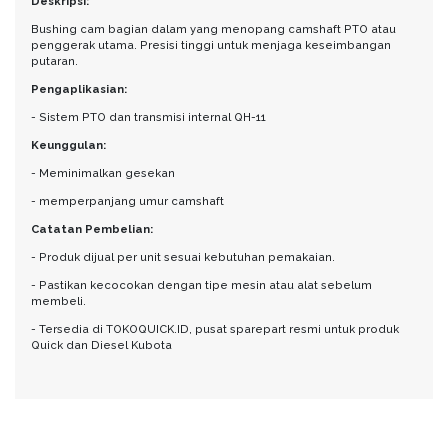
Deskripsi:
Bushing cam bagian dalam yang menopang camshaft PTO atau
penggerak utama. Presisi tinggi untuk menjaga keseimbangan
putaran.
Pengaplikasian:
- Sistem PTO dan transmisi internal QH-11
Keunggulan:
- Meminimalkan gesekan
- memperpanjang umur camshaft
Catatan Pembelian:
- Produk dijual per unit sesuai kebutuhan pemakaian.
- Pastikan kecocokan dengan tipe mesin atau alat sebelum
membeli.
- Tersedia di TOKOQUICK.ID, pusat sparepart resmi untuk produk
Quick dan Diesel Kubota