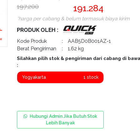
197.200
191.284
*harga per cabang & belum termasuk biaya kirim
PRODUK OLEH :
Kode Produk
: AAB5D0B001AZ-1
Berat Pengiriman
: 1.62 kg
Silahkan pilih stok & pengiriman dari cabang di bawa
:
Yogyakarta
1 stock
Hubungi Admin Jika Butuh Stok
Lebih Banyak