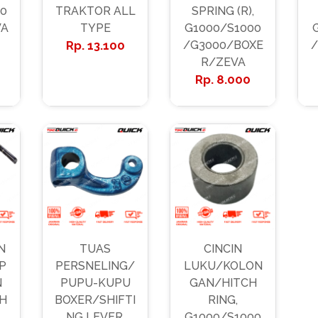
0
TRAKTOR ALL
SPRING (R),
VA
TYPE
G1000/S1000
13.100
/G3000/BOXE
/
0
R/ZEVA
8.000
N
TUAS
CINCIN
P
PERSNELING/
LUKU/KOLON
N
PUPU-KUPU
GAN/HITCH
H
BOXER/SHIFTI
RING,
NG LEVER,
G1000/S1000