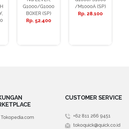
CH
G1000/G1000
/M1000A (SP)
Y,
BOXER (SP)
28.100
0
52.400
KUNGAN
CUSTOMER SERVICE
RKETPLACE
+62 811 266 9451
Tokopedia.com
tokoquick@quick.co.id