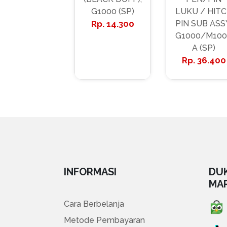
G1000 (SP)
LUKU / HIT
14.300
PIN SUB ASS
G1000/M100
A (SP)
36.400
INFORMASI
DU
MA
Cara Berbelanja
Metode Pembayaran