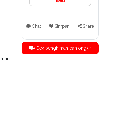
Beli
Chat
Simpan
Share
Cek pengiriman dan ongkir
h ini