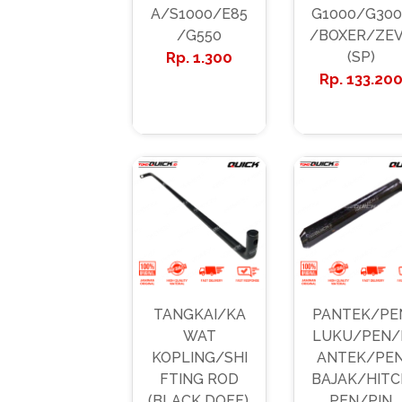
A/S1000/E85
G1000/G300
/G550
/BOXER/ZE
1.300
(SP)
133.20
TANGKAI/KA
PANTEK/PE
WAT
LUKU/PEN/
KOPLING/SHI
ANTEK/PE
FTING ROD
BAJAK/HITC
(BLACK DOFF),
PEN/PIN