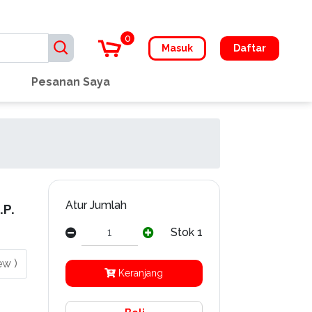
0
Masuk
Daftar
Pesanan Saya
Atur Jumlah
P.
Stok 1
ew )
Keranjang