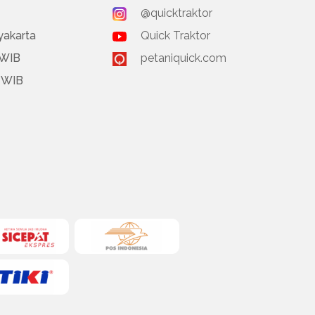
@quicktraktor
yakarta
Quick Traktor
 WIB
petaniquick.com
0 WIB