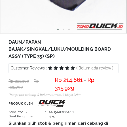
Bantuan
Kritik
dan
Saran
DAUN/PAPAN
BAJAK/SINGKAL/LUKU/MOULDING BOARD
ASSY (TYPE 35) (SP)
Customer Reviews :
( Belum ada review )
214.661
−
221.300
−
325.700
315.929
*harga per cabang & belum termasuk biaya kirim
PRODUK OLEH :
Kode Produk
: AAB5AAB002AZ-1
Berat Pengiriman
: 4 kg
Silahkan pilih stok & pengiriman dari cabang di