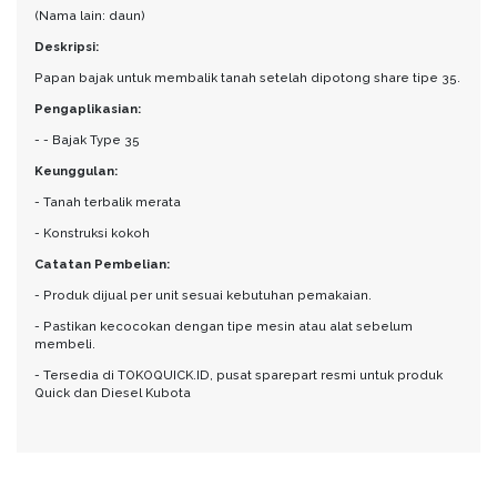
(Nama lain: daun)
Deskripsi:
Papan bajak untuk membalik tanah setelah dipotong share tipe 35.
Pengaplikasian:
- - Bajak Type 35
Keunggulan:
- Tanah terbalik merata
- Konstruksi kokoh
Catatan Pembelian:
- Produk dijual per unit sesuai kebutuhan pemakaian.
- Pastikan kecocokan dengan tipe mesin atau alat sebelum
membeli.
- Tersedia di TOKOQUICK.ID, pusat sparepart resmi untuk produk
Quick dan Diesel Kubota