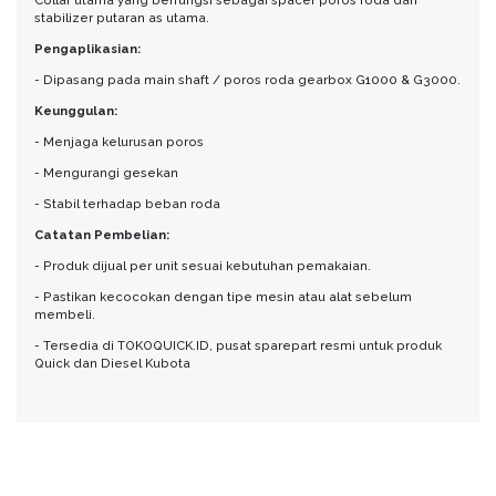
stabilizer putaran as utama.
Pengaplikasian:
- Dipasang pada main shaft / poros roda gearbox G1000 & G3000.
Keunggulan:
- Menjaga kelurusan poros
- Mengurangi gesekan
- Stabil terhadap beban roda
Catatan Pembelian:
- Produk dijual per unit sesuai kebutuhan pemakaian.
- Pastikan kecocokan dengan tipe mesin atau alat sebelum
membeli.
- Tersedia di TOKOQUICK.ID, pusat sparepart resmi untuk produk
Quick dan Diesel Kubota