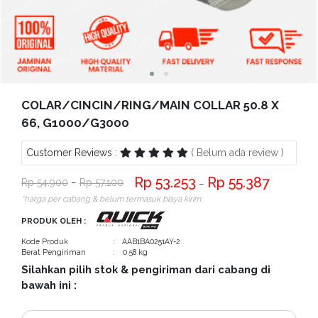
Bantuan
Kritik
dan
Saran
COLAR/CINCIN/RING/MAIN COLLAR 50.8 X
66, G1000/G3000
Customer Reviews :
( Belum ada review )
53.253
55.387
54.900
−
57.100
−
*harga per cabang & belum termasuk biaya kirim
PRODUK OLEH :
Kode Produk
: AAB1BA0251AY-2
Berat Pengiriman
: 0.58 kg
Silahkan pilih stok & pengiriman dari cabang di
bawah ini :