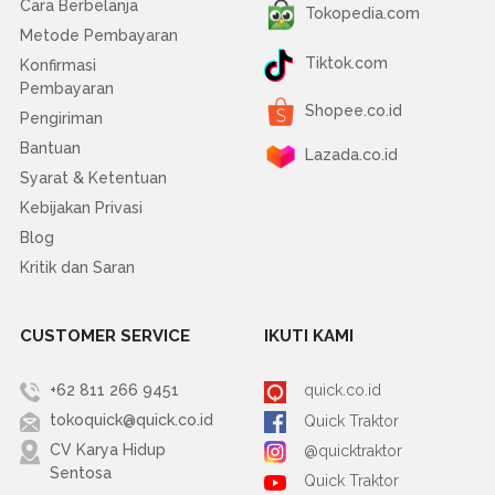
Cara Berbelanja
Tokopedia.com
Metode Pembayaran
Tiktok.com
Konfirmasi
Pembayaran
Shopee.co.id
Pengiriman
Bantuan
Lazada.co.id
Syarat & Ketentuan
Kebijakan Privasi
Blog
Kritik dan Saran
CUSTOMER SERVICE
IKUTI KAMI
+62 811 266 9451
quick.co.id
tokoquick@quick.co.id
Quick Traktor
CV Karya Hidup
@quicktraktor
Sentosa
Quick Traktor