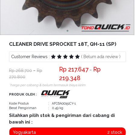
Bantuan
Kritik
dan
Saran
CLEANER DRIVE SPROCKET 18T, QH-11 (SP)
Customer Reviews :
( Belum ada review )
217.647
−
268.700
−
270.800
219.348
*harga per cabang & belum termasuk biaya kirim
PRODUK OLEH :
Kode Produk
: AFC6A00151CY-1
Berat Pengiriman
: 0.49 kg
Silahkan pilih stok & pengiriman dari cabang di
bawah ini :
Yogyakarta
2 stock