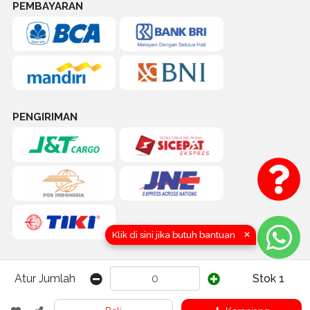
PEMBAYARAN
PENGIRIMAN
×
Klik di sini jika butuh bantuan
Atur Jumlah
Stok 1
COPYRIGHT (C) 2016-2026 by TOKOQUICK.ID | CV. KARYA HIDUP