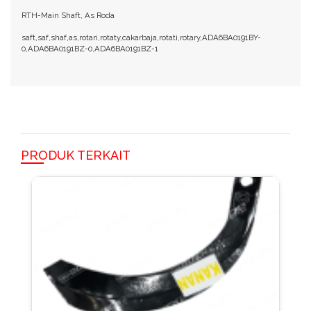
RTH-Main Shaft, As Roda
saft,saf,shaf,as,rotari,rotaty,cakarbaja,rotati,rotary,ADA6BA0191BY-
0,ADA6BA0191BZ-0,ADA6BA0191BZ-1
PRODUK TERKAIT