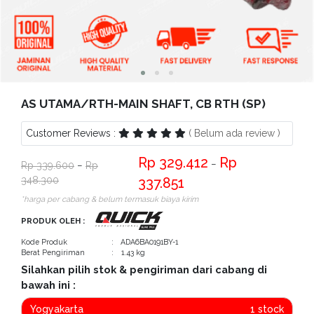
Bantuan
Kritik
dan
Saran
AS UTAMA/RTH-MAIN SHAFT, CB RTH (SP)
Customer Reviews :
( Belum ada review )
329.412
−
339.600
−
348.300
337.851
*harga per cabang & belum termasuk biaya kirim
PRODUK OLEH :
Kode Produk
: ADA6BA0191BY-1
Berat Pengiriman
: 1.43 kg
Silahkan pilih stok & pengiriman dari cabang di
bawah ini :
Yogyakarta
1 stock