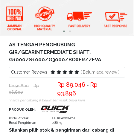
Bantuan
Kritik
dan
Saran
AS TENGAH PENGHUBUNG
GIR/GEARINTERMEDIATE SHAFT,
G1000/S1000/G3000/BOXER/ZEVA
Customer Reviews :
( Belum ada review )
89.046
−
91.800
−
96.800
93.896
*harga per cabang & belum termasuk biaya kirim
PRODUK OLEH :
Kode Produk
: AAB1BA0161AY-1
Berat Pengiriman
: 0.86 kg
Silahkan pilih stok & pengiriman dari cabang di