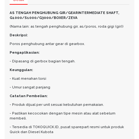
AS TENGAH PENGHUBUNG GIR/GEARINTERMEDIATE SHAFT,
G1000/S1000/G3000/BOXER/ZEVA
(Nama lain: as tengah penghubung gir, as/poros, roda gigi (gir))
Deskripsi:
Poros penghubung antar gear di gearbox.
Pengaplikasian:
- Dipasang di gerbox bagian tengah.
Keunggulan:
- Kuat menahan torsi
- Umur sangat panjang
Catatan Pembelian:
- Produk dijual per unit sesuai kebutuhan pemakaian.
- Pastikan kecocokan dengan tipe mesin atau alat sebelum
membeli.
- Tersedia di TOKOQUICK.ID, pusat sparepart resmi untuk produk
Quick dan Diesel Kubota