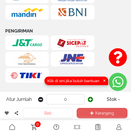
PENGIRIMAN
×
Klik di sini jika butuh bantuan
Atur Jumlah
Stok -
COPYRIGHT (C) 2016-2026 by TOKOQUICK.ID | CV. KARYA HIDUP
Beli
Keranjang
SENTOSA (QUICK TRAKTOR) Yogyakarta, Indonesia
0