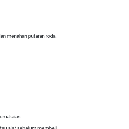
A
an menahan putaran roda.
pemakaian.
atau alat sebelum membeli.