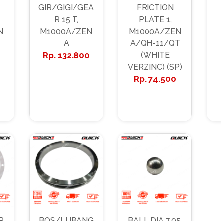
GIR/GIGI/GEA
FRICTION
R 15 T,
PLATE 1,
N
M1000A/ZEN
M1000A/ZEN
A
A/QH-11/QT
132.800
(WHITE
VERZINC) (SP)
74.500
R
BOS/LUBANG
BALL DIA 7.95,