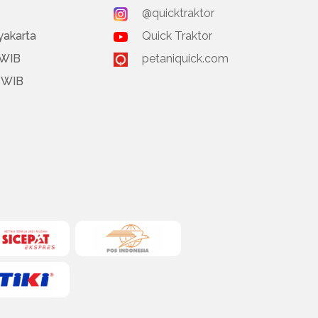
@quicktraktor
yakarta
Quick Traktor
 WIB
petaniquick.com
0 WIB