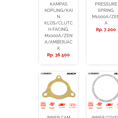
KAMPAS
PRESSURE
KOPLING/KAI
SPRING,
N
M1000A/ZE
KLOS/CLUTC
A
H FACING,
7.200
M1000A/ZEN
A/AMBERJAC
K
36.500
INNER CAM
INNER COVE