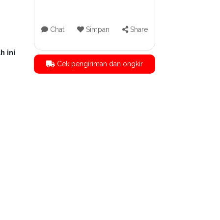
Chat
Simpan
Share
h ini
Cek pengiriman dan ongkir