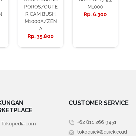
POROS/OUTE
M1000
N
R CAM BUSH,
6.300
M1000A/ZEN
A
35.800
KUNGAN
CUSTOMER SERVICE
RKETPLACE
+62 811 266 9451
Tokopedia.com
tokoquick@quick.co.id