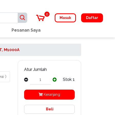
0
Masuk
Daftar
Pesanan Saya
T, M1000A
Atur Jumlah
ew )
Stok 1
Keranjang
Beli