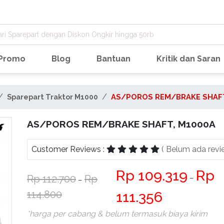
Promo
Blog
Bantuan
Kritik dan Saran
Sparepart Traktor M1000
AS/POROS REM/BRAKE SHAF
AS/POROS REM/BRAKE SHAFT, M1000A
Customer Reviews :
( Belum ada revi
109.319
112.700
−
−
114.800
111.356
*harga per cabang & belum termasuk biaya kirim