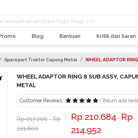
Promo
Blog
Bantuan
Kritik dan Saran
Sparepart Traktor Capung Metal
WHEEL ADAPTOR RING
WHEEL ADAPTOR RING 8 SUB ASSY, CAPU
METAL
Customer Reviews :
( Belum ada revi
210.684
217.200
−
−
221.600
214.952