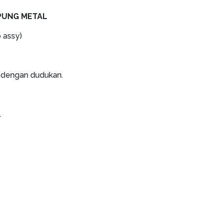
APUNG METAL
b assy)
p dengan dudukan.
L