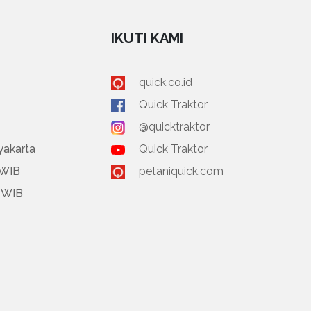
IKUTI KAMI
quick.co.id
Quick Traktor
@quicktraktor
yakarta
Quick Traktor
 WIB
petaniquick.com
0 WIB