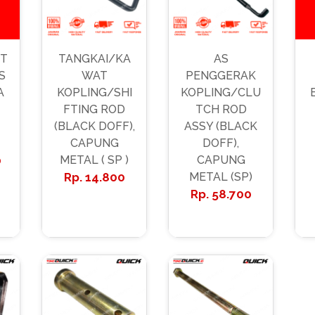
NT
TANGKAI/KA
AS
S
WAT
PENGGERAK
A
KOPLING/SHI
KOPLING/CLU
FTING ROD
TCH ROD
(BLACK DOFF),
ASSY (BLACK
CAPUNG
DOFF),
0
METAL ( SP )
CAPUNG
14.800
METAL (SP)
58.700