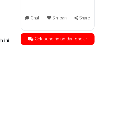
Chat
Simpan
Share
Cek pengiriman dan ongkir
h ini