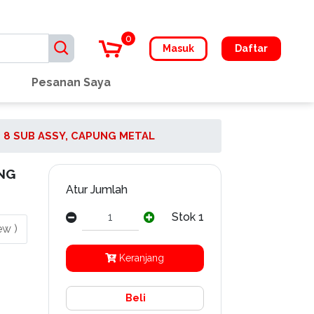
0
Masuk
Daftar
Pesanan Saya
 8 SUB ASSY, CAPUNG METAL
NG
Atur Jumlah
Stok 1
ew )
Keranjang
Beli