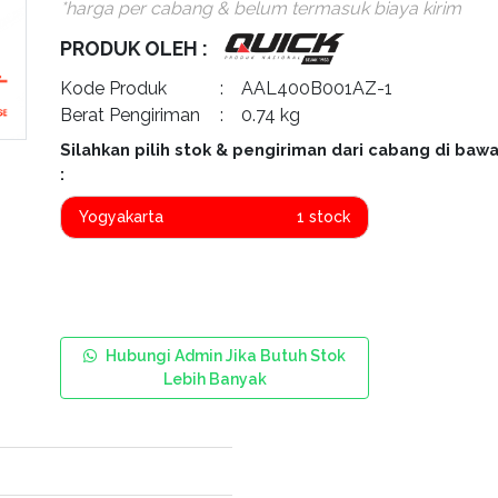
*harga per cabang & belum termasuk biaya kirim
PRODUK OLEH :
Kode Produk
: AAL400B001AZ-1
Berat Pengiriman
: 0.74 kg
Silahkan pilih stok & pengiriman dari cabang di bawa
:
Yogyakarta
1 stock
Hubungi Admin Jika Butuh Stok
Lebih Banyak