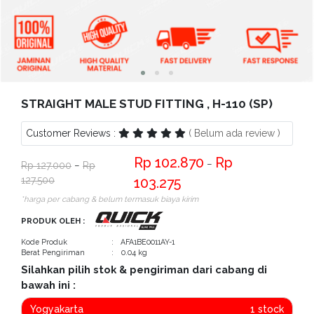
Bantuan
Kritik
dan
Saran
STRAIGHT MALE STUD FITTING , H-110 (SP)
Customer Reviews :
( Belum ada review )
102.870
−
127.000
−
127.500
103.275
*harga per cabang & belum termasuk biaya kirim
PRODUK OLEH :
Kode Produk
: AFA1BE0011AY-1
Berat Pengiriman
: 0.04 kg
Silahkan pilih stok & pengiriman dari cabang di
bawah ini :
Yogyakarta
1 stock