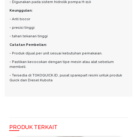
- Digunakan pada sistem hidrolik pompa H-110
Keunggulan:
- Anti bocor
- presisi tinggi
- tahan tekanan tinggi
Catatan Pembelian:
- Produk dijual per unit sesuai kebutuhan pemakaian.
- Pastikan kecocokan dengan tipe mesin atau alat sebelum
membeli.
- Tersedia di TOKOQUICK.ID, pusat sparepart resmi untuk produk
Quick dan Diesel Kubota
PRODUK TERKAIT