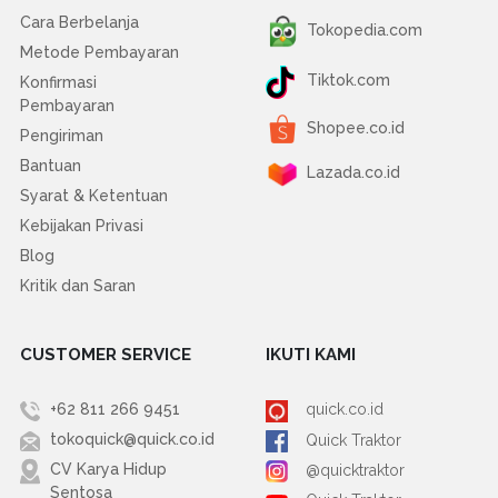
Cara Berbelanja
Tokopedia.com
Metode Pembayaran
Tiktok.com
Konfirmasi
Pembayaran
Shopee.co.id
Pengiriman
Bantuan
Lazada.co.id
Syarat & Ketentuan
Kebijakan Privasi
Blog
Kritik dan Saran
CUSTOMER SERVICE
IKUTI KAMI
+62 811 266 9451
quick.co.id
tokoquick@quick.co.id
Quick Traktor
CV Karya Hidup
@quicktraktor
Sentosa