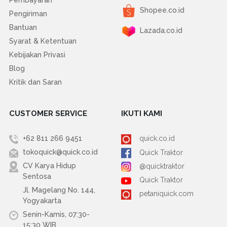
Pembayaran
Shopee.co.id
Pengiriman
Bantuan
Lazada.co.id
Syarat & Ketentuan
Kebijakan Privasi
Blog
Kritik dan Saran
CUSTOMER SERVICE
IKUTI KAMI
+62 811 266 9451
quick.co.id
tokoquick@quick.co.id
Quick Traktor
CV Karya Hidup
@quicktraktor
Sentosa
Quick Traktor
Jl. Magelang No. 144,
petaniquick.com
Yogyakarta
Senin-Kamis, 07:30-
15:30 WIB