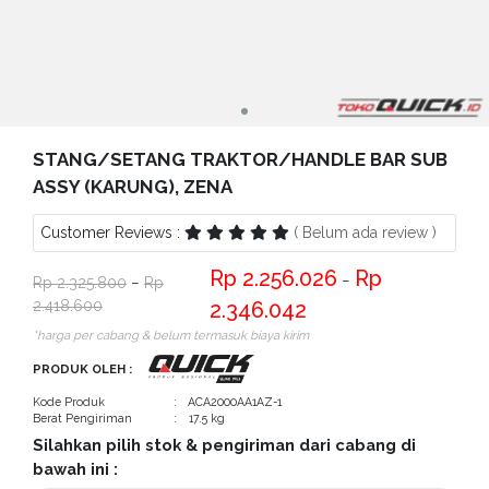
Bantuan
Kritik
dan
Saran
STANG/SETANG TRAKTOR/HANDLE BAR SUB
ASSY (KARUNG), ZENA
Customer Reviews :
( Belum ada review )
2.256.026
−
2.325.800
−
2.418.600
2.346.042
*harga per cabang & belum termasuk biaya kirim
PRODUK OLEH :
Kode Produk
: ACA2000AA1AZ-1
Berat Pengiriman
: 17.5 kg
Silahkan pilih stok & pengiriman dari cabang di
bawah ini :