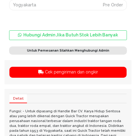
Yogyakarta
Pre Order
Hubungi Admin Jika Butuh Stok Lebih Banyak
Untuk Pemesanan Silahkan Menghubungi Admin
Cek pengiriman dan ongkir
Detail
Fungsi: - Untuk dipasang di Handle Bar CV. Karya Hidup Sentosa
atau yang lebih dikenal dengan Quick Tractor merupakan
perusahaan nasional terbesar dalam industri traktor tangan roda
dua, traktor roda empat, dan traktor angkut di Indonesia. Didirikan
pada tahun 1953 di Yogyakarta, saat ini Quick Tractor telah memiliki
dua pabrik dan belasan kantor cabang di Indonesia. Dari segi