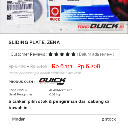
Bantuan
Kritik
dan
Saran
SLIDING PLATE, ZENA
Customer Reviews :
( Belum ada review )
6.111
6.208
6.300
−
6.400
−
*harga per cabang & belum termasuk biaya kirim
PRODUK OLEH :
Kode Produk
: ACA6AA0011AY-1
Berat Pengiriman
: 0.02 kg
Silahkan pilih stok & pengiriman dari cabang di
bawah ini :
Medan
2 stock