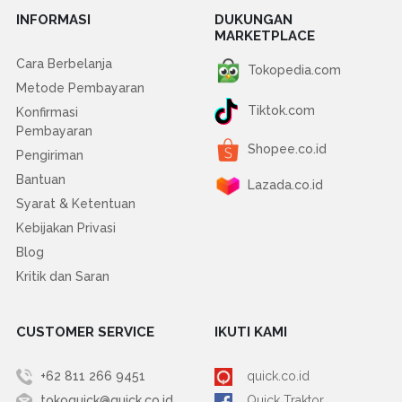
INFORMASI
DUKUNGAN
MARKETPLACE
Cara Berbelanja
Tokopedia.com
Metode Pembayaran
Tiktok.com
Konfirmasi
Pembayaran
Shopee.co.id
Pengiriman
Bantuan
Lazada.co.id
Syarat & Ketentuan
Kebijakan Privasi
Blog
Kritik dan Saran
CUSTOMER SERVICE
IKUTI KAMI
+62 811 266 9451
quick.co.id
tokoquick@quick.co.id
Quick Traktor