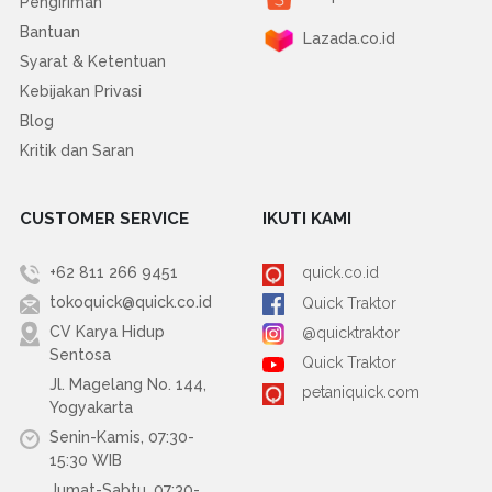
Pengiriman
Bantuan
Lazada.co.id
Syarat & Ketentuan
Kebijakan Privasi
Blog
Kritik dan Saran
CUSTOMER SERVICE
IKUTI KAMI
+62 811 266 9451
quick.co.id
tokoquick@quick.co.id
Quick Traktor
CV Karya Hidup
@quicktraktor
Sentosa
Quick Traktor
Jl. Magelang No. 144,
petaniquick.com
Yogyakarta
Senin-Kamis, 07:30-
15:30 WIB
Jumat-Sabtu, 07:30-