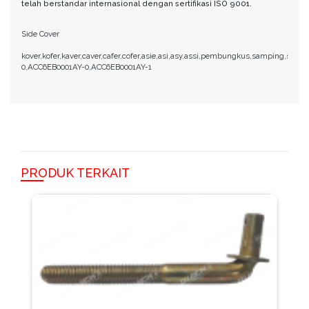
telah berstandar internasional dengan sertifikasi ISO 9001.
Side Cover
kover,kofer,kaver,caver,cafer,cofer,asie,asi,asy,assi,pembungkus,samping,sisi
0,ACC6EB0001AY-0,ACC6EB0001AY-1
PRODUK TERKAIT