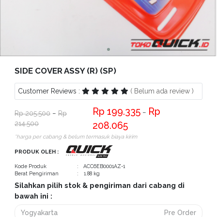
Bantuan
Kritik
dan
Saran
SIDE COVER ASSY (R) (SP)
Customer Reviews :
( Belum ada review )
199.335
−
205.500
−
214.500
208.065
*harga per cabang & belum termasuk biaya kirim
PRODUK OLEH :
Kode Produk
: ACC6EB0001AZ-1
Berat Pengiriman
: 1.88 kg
Silahkan pilih stok & pengiriman dari cabang di
bawah ini :
Yogyakarta
Pre Order