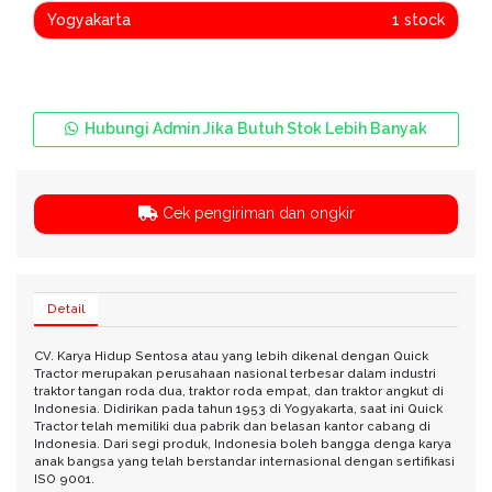
Yogyakarta
1 stock
Hubungi Admin Jika Butuh Stok Lebih Banyak
Cek pengiriman dan ongkir
Detail
CV. Karya Hidup Sentosa atau yang lebih dikenal dengan Quick
Tractor merupakan perusahaan nasional terbesar dalam industri
traktor tangan roda dua, traktor roda empat, dan traktor angkut di
Indonesia. Didirikan pada tahun 1953 di Yogyakarta, saat ini Quick
Tractor telah memiliki dua pabrik dan belasan kantor cabang di
Indonesia. Dari segi produk, Indonesia boleh bangga denga karya
anak bangsa yang telah berstandar internasional dengan sertifikasi
ISO 9001.