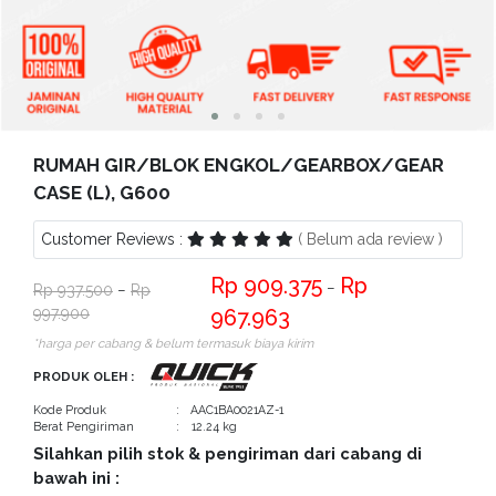
Bantuan
Kritik
dan
Saran
RUMAH GIR/BLOK ENGKOL/GEARBOX/GEAR
CASE (L), G600
Customer Reviews :
( Belum ada review )
909.375
−
937.500
−
997.900
967.963
*harga per cabang & belum termasuk biaya kirim
PRODUK OLEH :
Kode Produk
: AAC1BA0021AZ-1
Berat Pengiriman
: 12.24 kg
Silahkan pilih stok & pengiriman dari cabang di
bawah ini :