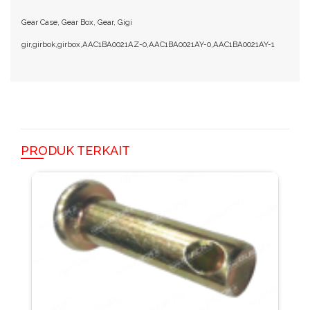
Gear Case, Gear Box, Gear, Gigi
gir,girbok,girbox,AAC1BA0021AZ-0,AAC1BA0021AY-0,AAC1BA0021AY-1
PRODUK TERKAIT