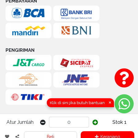
PEMBAYARAN
PENGIRIMAN
×
Klik di sini jika butuh bantuan
Atur Jumlah
Stok 1
COPYRIGHT (C) 2016-2026 by TOKOQUICK.ID | CV. KARYA HIDUP
Beli
Keranjang