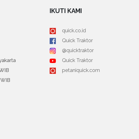
IKUTI KAMI
quick.co.id
Quick Traktor
@quicktraktor
yakarta
Quick Traktor
 WIB
petaniquick.com
0 WIB