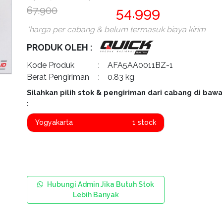
67.900
54.999
*harga per cabang & belum termasuk biaya kirim
PRODUK OLEH :
Kode Produk
: AFA5AA0011BZ-1
Berat Pengiriman
: 0.83 kg
Silahkan pilih stok & pengiriman dari cabang di bawa
:
Yogyakarta
1 stock
Hubungi Admin Jika Butuh Stok
Lebih Banyak