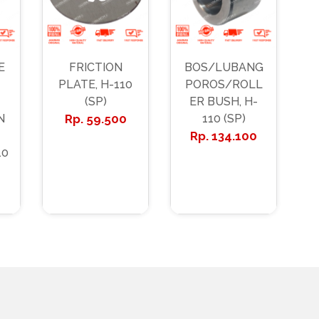
E
FRICTION
BOS/LUBANG
PLATE, H-110
POROS/ROLL
(SP)
ER BUSH, H-
N
59.500
110 (SP)
134.100
10