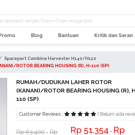
Promo
Blog
Bantuan
Kritik dan Saran
Sparepart Combine Harvester H140/H110
AN)/ROTOR BEARING HOUSING (R), H-110 (SP)
RUMAH/DUDUKAN LAHER ROTOR
(KANAN)/ROTOR BEARING HOUSING (R), 
110 (SP)
Customer Reviews :
( Belum ada revi
51.354
63.400
−
−