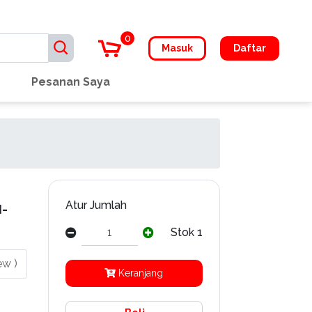
0
Masuk
Daftar
Pesanan Saya
Atur Jumlah
H-
Stok 1
ew )
Keranjang