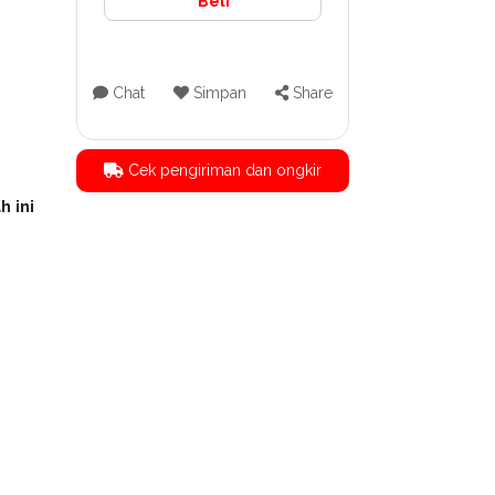
Beli
Chat
Simpan
Share
Cek pengiriman dan ongkir
h ini