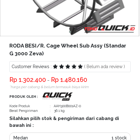
Bantuan
Kritik
dan
Saran
RODA BESI/R. Cage Wheel Sub Assy (Standar
G 3000 Zeva)
Customer Reviews :
( Belum ada review )
1.302.400
1.480.160
−
*harga per cabang & belum termasuk biaya kirim
PRODUK OLEH :
Kode Produk
: AAH300B001AZ-0
Berat Pengiriman
: 36.1 kg
Silahkan pilih stok & pengiriman dari cabang di
bawah ini :
Medan
1 stock