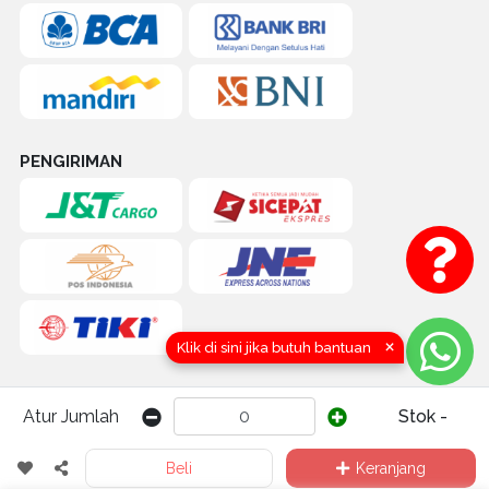
PENGIRIMAN
×
Klik di sini jika butuh bantuan
Atur Jumlah
Stok -
COPYRIGHT (C) 2016-2026 by TOKOQUICK.ID | CV. KARYA HIDUP
Beli
Keranjang
SENTOSA (QUICK TRAKTOR) Yogyakarta, Indonesia