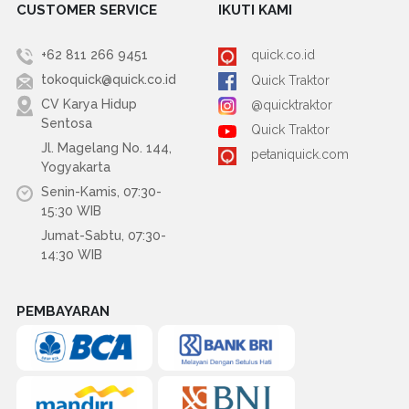
CUSTOMER SERVICE
IKUTI KAMI
+62 811 266 9451
quick.co.id
tokoquick@quick.co.id
Quick Traktor
CV Karya Hidup
@quicktraktor
Sentosa
Quick Traktor
Jl. Magelang No. 144,
petaniquick.com
Yogyakarta
Senin-Kamis, 07:30-
15:30 WIB
Jumat-Sabtu, 07:30-
14:30 WIB
PEMBAYARAN