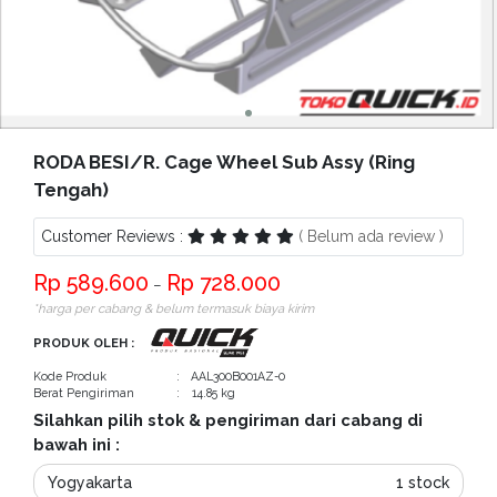
Bantuan
Kritik
dan
Saran
RODA BESI/R. Cage Wheel Sub Assy (Ring
Tengah)
Customer Reviews :
( Belum ada review )
589.600
728.000
−
*harga per cabang & belum termasuk biaya kirim
PRODUK OLEH :
Kode Produk
: AAL300B001AZ-0
Berat Pengiriman
: 14.85 kg
Silahkan pilih stok & pengiriman dari cabang di
bawah ini :
Yogyakarta
1 stock