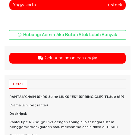
Yogyakarta
1 stock
Hubungi Admin Jika Butuh Stok Lebih Banyak
Cek pengiriman dan ongkir
Detail
RANTAI/CHAIN (S) RS 80-32 LINKS "EK" (SPRING CLIP) TL800 (SP)
(Nama lain: per, rantai)
Deskripsi:
Rantai tipe RS 80-32 links dengan spring clip sebagai sistem
penggerak roda/gardan atau mekanisme chain drive di TL800.