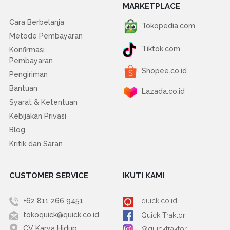
MARKETPLACE
Cara Berbelanja
Tokopedia.com
Metode Pembayaran
Tiktok.com
Konfirmasi
Pembayaran
Shopee.co.id
Pengiriman
Bantuan
Lazada.co.id
Syarat & Ketentuan
Kebijakan Privasi
Blog
Kritik dan Saran
CUSTOMER SERVICE
IKUTI KAMI
+62 811 266 9451
quick.co.id
tokoquick@quick.co.id
Quick Traktor
CV Karya Hidup
@quicktraktor