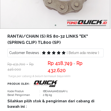
Bantuan
Kritik
dan
Saran
RANTAI/CHAIN (S) RS 80-32 LINKS "EK"
(SPRING CLIP) TL800 (SP)
Customer Reviews :
( Belum ada review )
418.749
−
431.700
−
446.000
432.620
*harga per cabang & belum termasuk biaya kirim
PRODUK OLEH :
Kode Produk
: IBEAAA1AAE001AY-1
Berat Pengiriman
: 2.69 kg
Silahkan pilih stok & pengiriman dari cabang di
bawah ini :