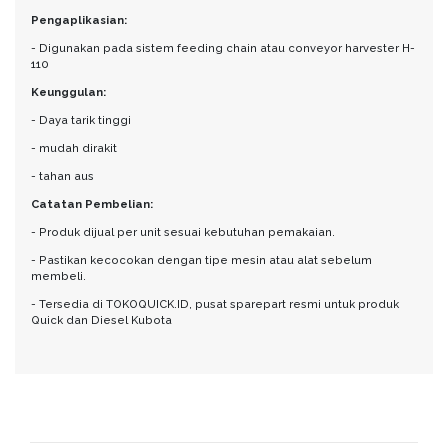
Pengaplikasian:
- Digunakan pada sistem feeding chain atau conveyor harvester H-
110
Keunggulan:
- Daya tarik tinggi
- mudah dirakit
- tahan aus
Catatan Pembelian:
- Produk dijual per unit sesuai kebutuhan pemakaian.
- Pastikan kecocokan dengan tipe mesin atau alat sebelum
membeli.
- Tersedia di TOKOQUICK.ID, pusat sparepart resmi untuk produk
Quick dan Diesel Kubota