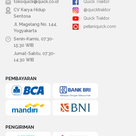
tokoquick@quick.co.id
Quick Traktor
CV Karya Hidup
@quicktraktor
Sentosa
Quick Traktor
Jl. Magelang No. 144,
petaniquick.com
Yogyakarta
Senin-Kamis, 07:30-
15:30 WIB
Jumat-Sabtu, 07:30-
14:30 WIB
PEMBAYARAN
PENGIRIMAN