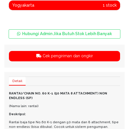
Yogyakarta
1 stock
Hubungi Admin Jika Butuh Stok Lebih Banyak
Cek pengiriman dan ongkir
Detail
RANTAI/CHAIN NO. 60 K-1 (50 MATA 8 ATTACHMENT) NON
ENDLESS (SP)
(Nama lain: rantai)
Deskripsi:
Rantai baja tipe No.60 K-1 dengan 50 mata dan 8 attachment, tipe
non-endless (bisa dibuka). Cocok untuk sistem pengumpan.