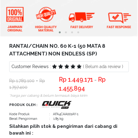
Bantuan
Kritik
dan
Saran
RANTAI/CHAIN NO. 60 K-1 (50 MATA 8
ATTACHMENT) NON ENDLESS (SP)
Customer Reviews :
( Belum ada review )
1.449.171
−
1.789.100
−
1.797.400
1.455.894
*harga per cabang & belum termasuk biaya kirim
PRODUK OLEH :
Kode Produk
: AFA4CAA001AY-1
Berat Pengiriman
: 1.85 kg
Silahkan pilih stok & pengiriman dari cabang di
bawah ini :