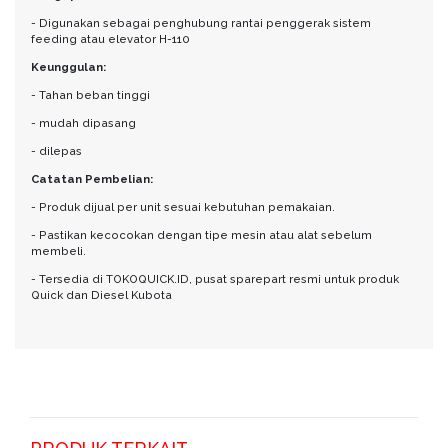
- Digunakan sebagai penghubung rantai penggerak sistem
feeding atau elevator H-110
Keunggulan:
- Tahan beban tinggi
- mudah dipasang
- dilepas
Catatan Pembelian:
- Produk dijual per unit sesuai kebutuhan pemakaian.
- Pastikan kecocokan dengan tipe mesin atau alat sebelum
membeli.
- Tersedia di TOKOQUICK.ID, pusat sparepart resmi untuk produk
Quick dan Diesel Kubota