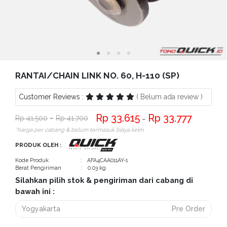
Bantuan
Kritik
dan
Saran
RANTAI/CHAIN LINK NO. 60, H-110 (SP)
Customer Reviews :
( Belum ada review )
33.615
33.777
41.500
−
41.700
−
*harga per cabang & belum termasuk biaya kirim
PRODUK OLEH :
Kode Produk
: AFA4CAA011AY-1
Berat Pengiriman
: 0.03 kg
Silahkan pilih stok & pengiriman dari cabang di
bawah ini :
Yogyakarta
Pre Order