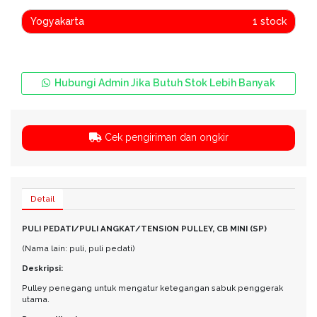
Yogyakarta
1 stock
Hubungi Admin Jika Butuh Stok Lebih Banyak
Cek pengiriman dan ongkir
Detail
PULI PEDATI/PULI ANGKAT/TENSION PULLEY, CB MINI (SP)
(Nama lain: puli, puli pedati)
Deskripsi:
Pulley penegang untuk mengatur ketegangan sabuk penggerak
utama.