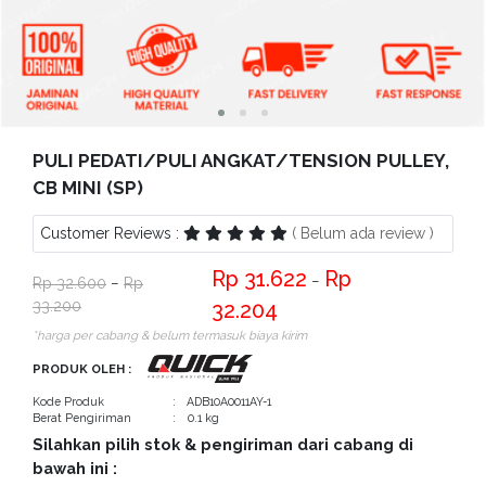
Bantuan
Kritik
dan
Saran
PULI PEDATI/PULI ANGKAT/TENSION PULLEY,
CB MINI (SP)
Customer Reviews :
( Belum ada review )
31.622
−
32.600
−
33.200
32.204
*harga per cabang & belum termasuk biaya kirim
PRODUK OLEH :
Kode Produk
: ADB10A0011AY-1
Berat Pengiriman
: 0.1 kg
Silahkan pilih stok & pengiriman dari cabang di
bawah ini :