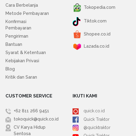
Cara Berbelanja
Tokopedia.com
Metode Pembayaran
Tiktok.com
Konfirmasi
Pembayaran
Shopee.co.id
Pengiriman
Bantuan
Lazada.co.id
Syarat & Ketentuan
Kebijakan Privasi
Blog
Kritik dan Saran
CUSTOMER SERVICE
IKUTI KAMI
+62 811 266 9451
quick.co.id
tokoquick@quick.co.id
Quick Traktor
CV Karya Hidup
@quicktraktor
Sentosa
Quick Traktor