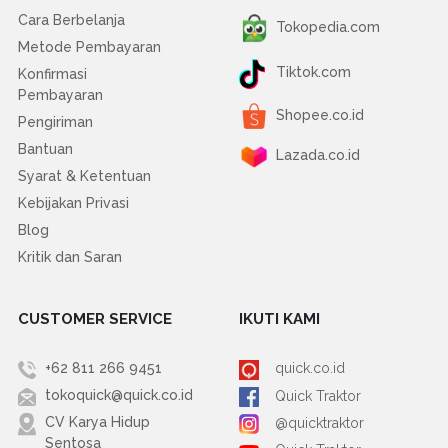
Cara Berbelanja
Tokopedia.com
Metode Pembayaran
Tiktok.com
Konfirmasi
Pembayaran
Shopee.co.id
Pengiriman
Bantuan
Lazada.co.id
Syarat & Ketentuan
Kebijakan Privasi
Blog
Kritik dan Saran
CUSTOMER SERVICE
IKUTI KAMI
+62 811 266 9451
quick.co.id
tokoquick@quick.co.id
Quick Traktor
CV Karya Hidup
@quicktraktor
Sentosa