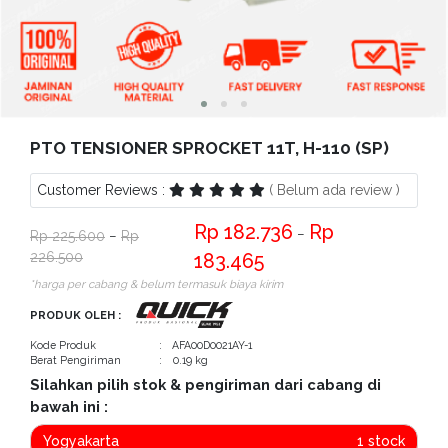
Bantuan
Kritik
dan
Saran
PTO TENSIONER SPROCKET 11T, H-110 (SP)
Customer Reviews :
( Belum ada review )
182.736
−
225.600
−
226.500
183.465
*harga per cabang & belum termasuk biaya kirim
PRODUK OLEH :
Kode Produk
: AFA00D0021AY-1
Berat Pengiriman
: 0.19 kg
Silahkan pilih stok & pengiriman dari cabang di
bawah ini :
Yogyakarta
1 stock