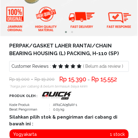
Bantuan
Kritik
dan
Saran
PERPAK/GASKET LAHER RANTAI/CHAIN
BEARING HOUSING (L) PACKING, H-110 (SP)
Customer Reviews :
( Belum ada review )
15.390
15.552
19.000
−
19.200
−
*harga per cabang & belum termasuk biaya kirim
PRODUK OLEH :
Kode Produk
: AFA1CA0561AY-1
Berat Pengiriman
: 0.03 kg
Silahkan pilih stok & pengiriman dari cabang di
bawah ini :
Yogyakarta
1 stock