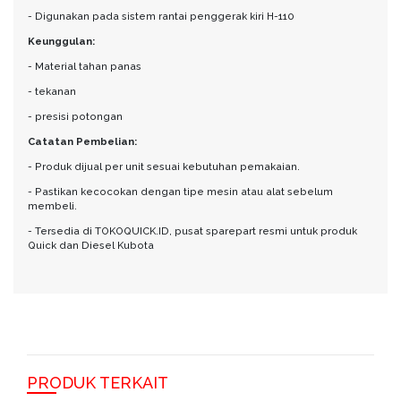
- Digunakan pada sistem rantai penggerak kiri H-110
Keunggulan:
- Material tahan panas
- tekanan
- presisi potongan
Catatan Pembelian:
- Produk dijual per unit sesuai kebutuhan pemakaian.
- Pastikan kecocokan dengan tipe mesin atau alat sebelum
membeli.
- Tersedia di TOKOQUICK.ID, pusat sparepart resmi untuk produk
Quick dan Diesel Kubota
PRODUK TERKAIT