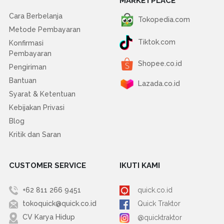
MARKETPLACE
Cara Berbelanja
Tokopedia.com
Metode Pembayaran
Tiktok.com
Konfirmasi
Pembayaran
Shopee.co.id
Pengiriman
Bantuan
Lazada.co.id
Syarat & Ketentuan
Kebijakan Privasi
Blog
Kritik dan Saran
CUSTOMER SERVICE
IKUTI KAMI
+62 811 266 9451
quick.co.id
tokoquick@quick.co.id
Quick Traktor
CV Karya Hidup
@quicktraktor