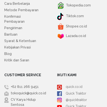
Cara Berbelanja
Tokopedia.com
Metode Pembayaran
Tiktok.com
Konfirmasi
Pembayaran
Shopee.co.id
Pengiriman
Bantuan
Lazada.co.id
Syarat & Ketentuan
Kebijakan Privasi
Blog
Kritik dan Saran
CUSTOMER SERVICE
IKUTI KAMI
+62 811 266 9451
quick.co.id
tokoquick@quick.co.id
Quick Traktor
CV Karya Hidup
@quicktraktor
Sentosa
Quick Traktor