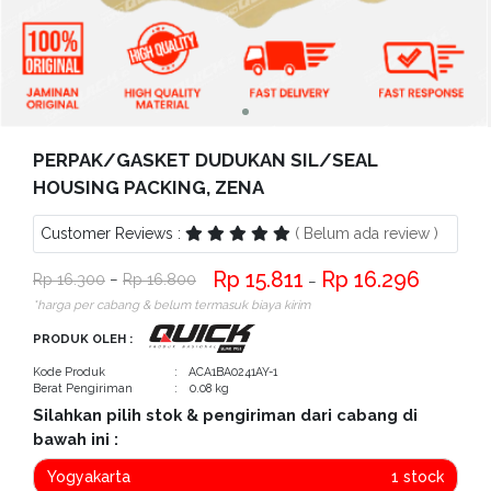
Bantuan
Kritik
dan
Saran
PERPAK/GASKET DUDUKAN SIL/SEAL
HOUSING PACKING, ZENA
Customer Reviews :
( Belum ada review )
15.811
16.296
16.300
−
16.800
−
*harga per cabang & belum termasuk biaya kirim
PRODUK OLEH :
Kode Produk
: ACA1BA0241AY-1
Berat Pengiriman
: 0.08 kg
Silahkan pilih stok & pengiriman dari cabang di
bawah ini :
Yogyakarta
1 stock