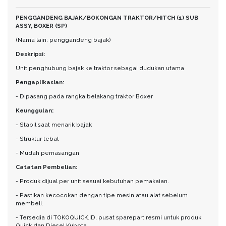
PENGGANDENG BAJAK/BOKONGAN TRAKTOR/HITCH (1) SUB
ASSY, BOXER (SP)
(Nama lain: penggandeng bajak)
Deskripsi:
Unit penghubung bajak ke traktor sebagai dudukan utama
Pengaplikasian:
- Dipasang pada rangka belakang traktor Boxer
Keunggulan:
- Stabil saat menarik bajak
- Struktur tebal
- Mudah pemasangan
Catatan Pembelian:
- Produk dijual per unit sesuai kebutuhan pemakaian.
- Pastikan kecocokan dengan tipe mesin atau alat sebelum
membeli.
- Tersedia di TOKOQUICK.ID, pusat sparepart resmi untuk produk
Quick dan Diesel Kubota