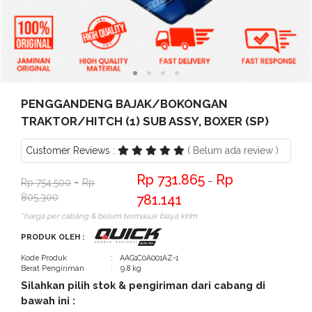
Bantuan
Kritik
dan
Saran
PENGGANDENG BAJAK/BOKONGAN
TRAKTOR/HITCH (1) SUB ASSY, BOXER (SP)
Customer Reviews :
( Belum ada review )
731.865
−
754.500
−
805.300
781.141
*harga per cabang & belum termasuk biaya kirim
PRODUK OLEH :
Kode Produk
: AAG1C0A001AZ-1
Berat Pengiriman
: 9.8 kg
Silahkan pilih stok & pengiriman dari cabang di
bawah ini :