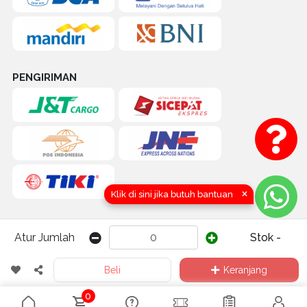
PENGIRIMAN
×
Klik di sini jika butuh bantuan
Atur Jumlah
Stok -
COPYRIGHT (C) 2016-2026 by TOKOQUICK.ID | CV. KARYA HIDUP
Beli
Keranjang
SENTOSA (QUICK TRAKTOR) Yogyakarta, Indonesia
0