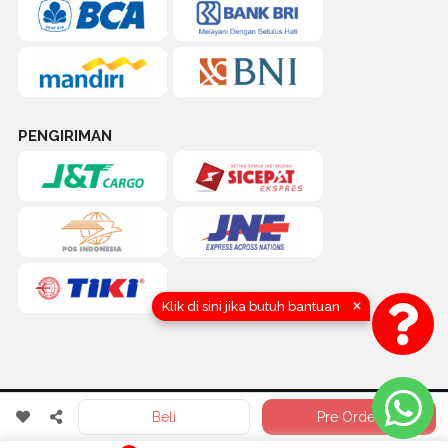
PENGIRIMAN
×
Klik di sini jika butuh bantuan
COPYRIGHT (C) 2016-2026 by TOKOQUICK.ID | CV. KARYA HIDUP
Beli
Pre Order
SENTOSA (QUICK TRAKTOR) Yogyakarta, Indonesia