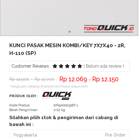
Bantuan
Kritik
dan
Saran
KUNCI PASAK MESIN KOMBI/KEY 7X7X40 - 2R,
H-110 (SP)
Customer Reviews :
( Belum ada review )
12.069
12.150
14.900
−
15.000
−
*harga per cabang & belum termasuk biaya kirim
PRODUK OLEH :
Kode Produk
: AFA5A00031BY-1
Berat Pengiriman
: 0.02 kg
Silahkan pilih stok & pengiriman dari cabang di
bawah ini :
Yogyakarta
Pre Order