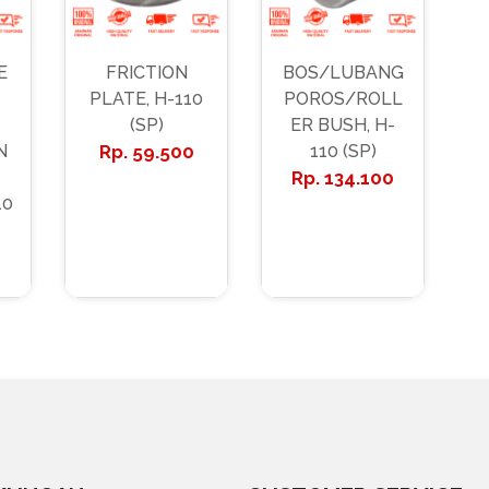
E
FRICTION
BOS/LUBANG
PLATE, H-110
POROS/ROLL
(SP)
ER BUSH, H-
N
59.500
110 (SP)
134.100
10