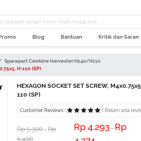
Promo
Blog
Bantuan
Kritik dan Saran
Sparepart Combine Harvester H140/H110
75x5, H-110 (SP)
HEXAGON SOCKET SET SCREW, M4x0.75x5,
110 (SP)
Customer Reviews :
( Belum ada revi
4.293
5.300
−
−
5.400
4.374