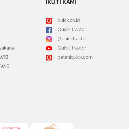
IKUTI KAMI
quick.co.id
Quick Traktor
@quicktraktor
yakarta
Quick Traktor
 WIB
petaniquick.com
0 WIB