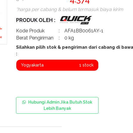
*harga per cabang & belum termasuk biaya kirim
PRODUK OLEH :
Kode Produk
: AFA1BB0061AY-1
Berat Pengiriman
: 0 kg
Silahkan pilih stok & pengiriman dari cabang di bawa
:
Yogyakarta
1 stock
Hubungi Admin Jika Butuh Stok
Lebih Banyak