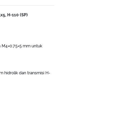
, H-110 (SP)
an M4×0.75×5 mm untuk
m hidrolik dan transmisi H-