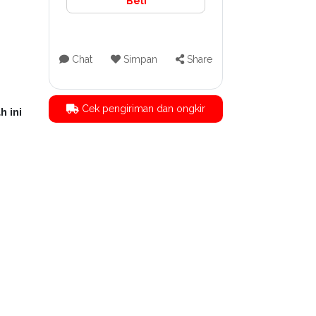
Beli
Chat
Simpan
Share
Cek pengiriman dan ongkir
h ini