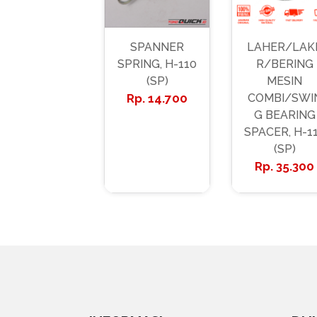
SPANNER
LAHER/LAK
SPRING, H-110
R/BERING
(SP)
MESIN
14.700
COMBI/SWI
G BEARING
SPACER, H-1
(SP)
35.300