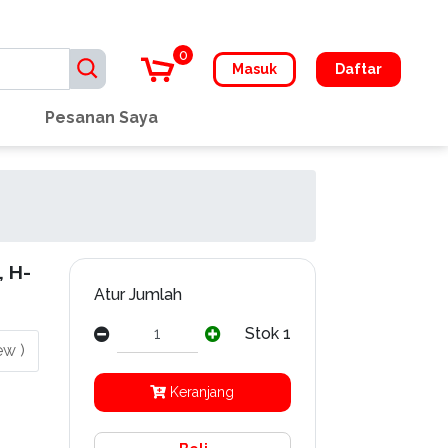
0
Masuk
Daftar
Pesanan Saya
 H-
Atur Jumlah
Stok 1
ew )
Keranjang