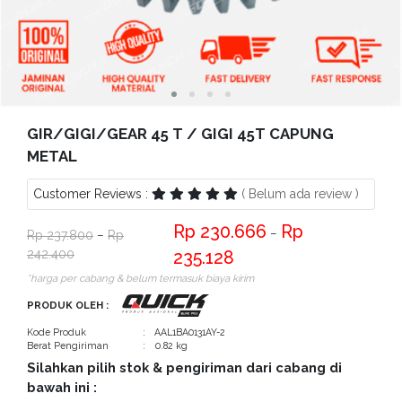
Bantuan
Kritik
dan
Saran
GIR/GIGI/GEAR 45 T / GIGI 45T CAPUNG
METAL
Customer Reviews :
( Belum ada review )
230.666
−
237.800
−
242.400
235.128
*harga per cabang & belum termasuk biaya kirim
PRODUK OLEH :
Kode Produk
: AAL1BA0131AY-2
Berat Pengiriman
: 0.82 kg
Silahkan pilih stok & pengiriman dari cabang di
bawah ini :