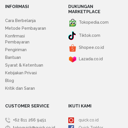
INFORMASI
DUKUNGAN
MARKETPLACE
Cara Berbelanja
Tokopedia.com
Metode Pembayaran
Tiktok.com
Konfirmasi
Pembayaran
Shopee.co.id
Pengiriman
Bantuan
Lazada.co.id
Syarat & Ketentuan
Kebijakan Privasi
Blog
Kritik dan Saran
CUSTOMER SERVICE
IKUTI KAMI
+62 811 266 9451
quick.co.id
tokoquick@quick.co.id
Quick Traktor