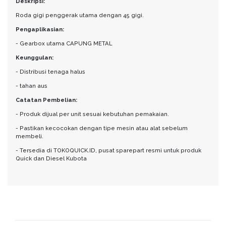
Deskripsi:
Roda gigi penggerak utama dengan 45 gigi.
Pengaplikasian:
- Gearbox utama CAPUNG METAL
Keunggulan:
- Distribusi tenaga halus
- tahan aus
Catatan Pembelian:
- Produk dijual per unit sesuai kebutuhan pemakaian.
- Pastikan kecocokan dengan tipe mesin atau alat sebelum
membeli.
- Tersedia di TOKOQUICK.ID, pusat sparepart resmi untuk produk
Quick dan Diesel Kubota