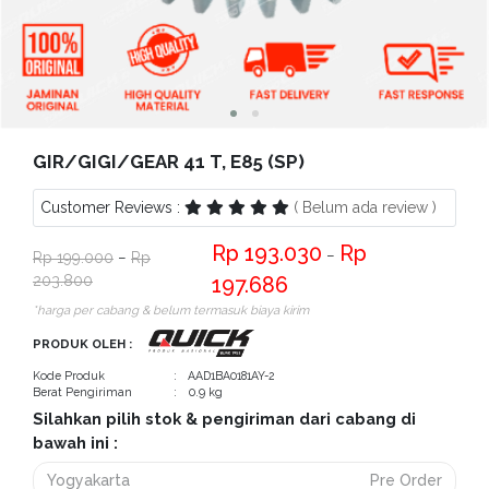
Bantuan
Kritik
dan
Saran
GIR/GIGI/GEAR 41 T, E85 (SP)
Customer Reviews :
( Belum ada review )
193.030
−
199.000
−
203.800
197.686
*harga per cabang & belum termasuk biaya kirim
PRODUK OLEH :
Kode Produk
: AAD1BA0181AY-2
Berat Pengiriman
: 0.9 kg
Silahkan pilih stok & pengiriman dari cabang di
bawah ini :
Yogyakarta
Pre Order