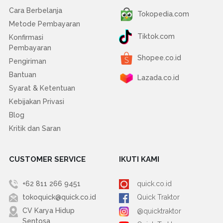
Cara Berbelanja
Tokopedia.com
Metode Pembayaran
Tiktok.com
Konfirmasi
Pembayaran
Shopee.co.id
Pengiriman
Bantuan
Lazada.co.id
Syarat & Ketentuan
Kebijakan Privasi
Blog
Kritik dan Saran
CUSTOMER SERVICE
IKUTI KAMI
+62 811 266 9451
quick.co.id
tokoquick@quick.co.id
Quick Traktor
CV Karya Hidup
@quicktraktor
Sentosa