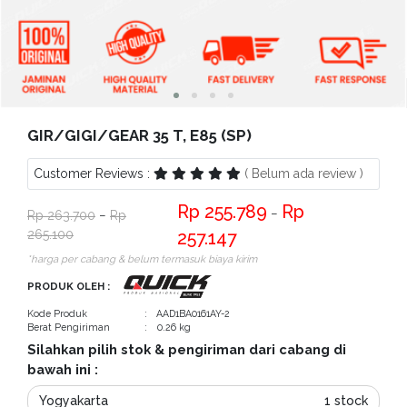
Bantuan
Kritik
dan
Saran
GIR/GIGI/GEAR 35 T, E85 (SP)
Customer Reviews :
( Belum ada review )
255.789
−
263.700
−
265.100
257.147
*harga per cabang & belum termasuk biaya kirim
PRODUK OLEH :
Kode Produk
: AAD1BA0161AY-2
Berat Pengiriman
: 0.26 kg
Silahkan pilih stok & pengiriman dari cabang di
bawah ini :
Yogyakarta
1 stock