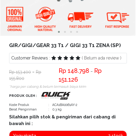
Bantuan
Kritik
dan
Saran
GIR/GIGI/GEAR 33 T1 / GIGI 33 T1 ZENA (SP)
Customer Reviews :
( Belum ada review )
148.798
−
153.400
−
155.800
151.126
*harga per cabang & belum termasuk biaya kirim
PRODUK OLEH :
Kode Produk
: ACA1BA0061AY-2
Berat Pengiriman
: 0.3 kg
Silahkan pilih stok & pengiriman dari cabang di
bawah ini :
Yogyakarta
2 stock