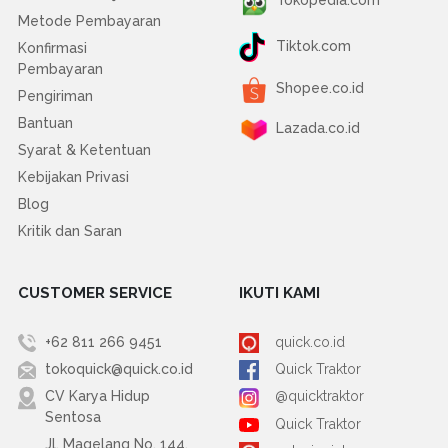
Tokopedia.com
Metode Pembayaran
Tiktok.com
Konfirmasi
Pembayaran
Shopee.co.id
Pengiriman
Bantuan
Lazada.co.id
Syarat & Ketentuan
Kebijakan Privasi
Blog
Kritik dan Saran
CUSTOMER SERVICE
IKUTI KAMI
+62 811 266 9451
quick.co.id
tokoquick@quick.co.id
Quick Traktor
CV Karya Hidup
@quicktraktor
Sentosa
Quick Traktor
Jl. Magelang No. 144,