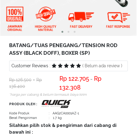
Bantuan
Kritik
dan
Saran
BATANG/TUAS PENEGANG/TENSION ROD
ASSY (BLACK DOFF), BOXER (SP)
Customer Reviews :
( Belum ada review )
122.705
−
126.500
−
136.400
132.308
*harga per cabang & belum termasuk biaya kirim
PRODUK OLEH :
Kode Produk
: AAG2CA0001AZ-1
Berat Pengiriman
: 1.7 kg
Silahkan pilih stok & pengiriman dari cabang di
bawah ini :