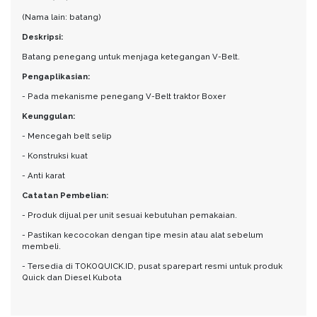
(Nama lain: batang)
Deskripsi:
Batang penegang untuk menjaga ketegangan V-Belt.
Pengaplikasian:
- Pada mekanisme penegang V-Belt traktor Boxer
Keunggulan:
- Mencegah belt selip
- Konstruksi kuat
- Anti karat
Catatan Pembelian:
- Produk dijual per unit sesuai kebutuhan pemakaian.
- Pastikan kecocokan dengan tipe mesin atau alat sebelum
membeli.
- Tersedia di TOKOQUICK.ID, pusat sparepart resmi untuk produk
Quick dan Diesel Kubota