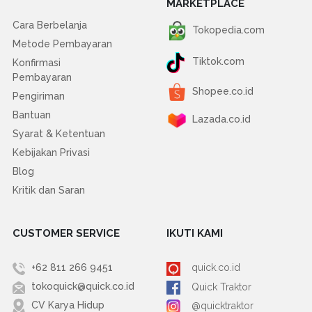
MARKETPLACE
Cara Berbelanja
Tokopedia.com
Metode Pembayaran
Tiktok.com
Konfirmasi
Pembayaran
Shopee.co.id
Pengiriman
Bantuan
Lazada.co.id
Syarat & Ketentuan
Kebijakan Privasi
Blog
Kritik dan Saran
CUSTOMER SERVICE
IKUTI KAMI
+62 811 266 9451
quick.co.id
tokoquick@quick.co.id
Quick Traktor
CV Karya Hidup
@quicktraktor