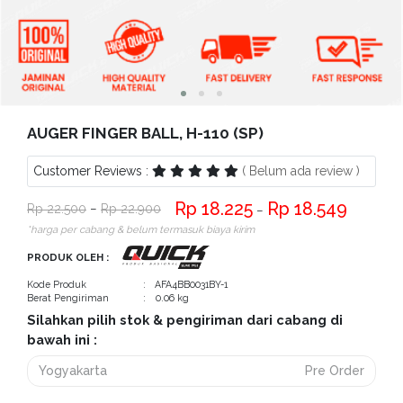
Bantuan
Kritik
dan
Saran
AUGER FINGER BALL, H-110 (SP)
Customer Reviews :
( Belum ada review )
18.225
18.549
22.500
−
22.900
−
*harga per cabang & belum termasuk biaya kirim
PRODUK OLEH :
Kode Produk
: AFA4BB0031BY-1
Berat Pengiriman
: 0.06 kg
Silahkan pilih stok & pengiriman dari cabang di
bawah ini :
Yogyakarta
Pre Order