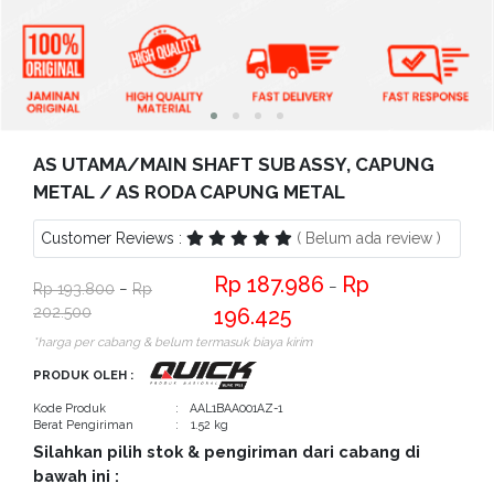
Bantuan
Kritik
dan
Saran
AS UTAMA/MAIN SHAFT SUB ASSY, CAPUNG
METAL / AS RODA CAPUNG METAL
Customer Reviews :
( Belum ada review )
187.986
−
193.800
−
202.500
196.425
*harga per cabang & belum termasuk biaya kirim
PRODUK OLEH :
Kode Produk
: AAL1BAA001AZ-1
Berat Pengiriman
: 1.52 kg
Silahkan pilih stok & pengiriman dari cabang di
bawah ini :